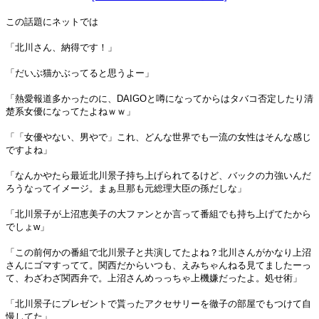
この話題にネットでは
「北川さん、納得です！」
「だいぶ猫かぶってると思うよー」
「熱愛報道多かったのに、DAIGOと噂になってからはタバコ否定したり清
楚系女優になってたよねｗｗ」
「「女優やない、男やで」これ、どんな世界でも一流の女性はそんな感じ
ですよね」
「なんかやたら最近北川景子持ち上げられてるけど、バックの力強いんだ
ろうなってイメージ。まぁ旦那も元総理大臣の孫だしな」
「北川景子が上沼恵美子の大ファンとか言って番組でも持ち上げてたから
でしょw」
「この前何かの番組で北川景子と共演してたよね？北川さんがかなり上沼
さんにゴマすってて。関西だからいつも、えみちゃんねる見てましたーっ
て、わざわざ関西弁で。上沼さんめっっちゃ上機嫌だったよ。処せ術」
「北川景子にプレゼントで貰ったアクセサリーを徹子の部屋でもつけて自
慢してた」