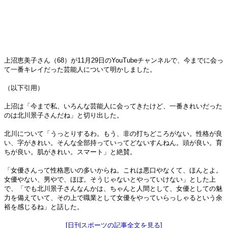
上沼恵美子さん（68）が11月29日のYouTubeチャンネルで、今までに会っ
て一番キレイだった芸能人について明かしました。
（以下引用）
上沼は「今まで私、いろんな芸能人に会ってきたけど、一番きれいだった
のは北川景子さんだね」と切り出した。
北川について「うっとりするわ。もう、非の打ちどころがない。性格が良
い、字がきれい。そんな全部持っていってどないすんねん。頭が良い。育
ちが良い。肌がきれい。スマート」と絶賛。
「女優さんって性格悪いの多いからね。これは悪口やなくて、ほんとよ。
女優やない、男やで、ほぼ。そうじゃないとやっていけない」とした上
で、「でも北川景子さんなんかは、ちゃんと人間として、女優としての魅
力を備えていて、その上で職業として女優をやっていらっしゃるという余
裕を感じるね」と話した。
[日刊スポーツの記事全文を見る]