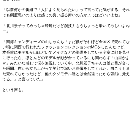
「以前何かの番組で「人によく見られたい」って言ってた気がする。それ
でも態度悪いのよりは感じの良い振る舞いの方がよっぽどいいよね」
「北川景子ってめっちゃ綺麗だけど演技力もうちょっと磨いて欲しいよね
ー」
「南海キャンディーズの山ちゃんも「まだ僕がそれほど全国区で売れてな
い頃に関西で行われたファッションコレクションのMCをしたんだけど、
本番前にモデルが山ほどいてメイクなどの準備をしている全室に顔を見せ
に行ったら、ほとんどのモデルが顔が合っているにも関わらず「山里かよ
ｗ」みたいな感じで僕を無視していく中、北川景子ちゃんは僕と目が合っ
た瞬間、席から立ち上がって笑顔で深いお辞儀をしてくれた。向こうもま
だ売れてなかったけど、他のクソモデル達とは全然違ったから強烈に覚え
てる。」と言っていた」
という声も。