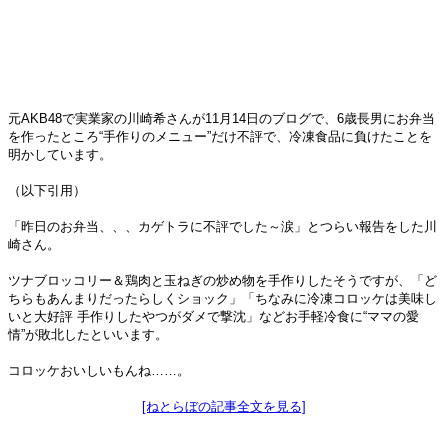
元AKB48で実業家の川崎希さんが11月14日のブログで、6歳長男にお弁当
を作ったところ“手作りのメニュー”だけ不評で、冷凍食品に負けたことを
明かしています。
（以下引用）
「昨日のお弁当、、、カゲトラに不評でした～涙」とつらい報告をした川
崎さん。
ツナブロッコリー＆鶏肉と玉ねぎの炒め物を手作りしたそうですが、「ど
ちらもあんまりだったらしくショック」「ちなみに冷凍コロッケは美味し
いと大好評 手作りしたやつがダメで撃沈」などお手軽冷食に“ママの愛
情”が敗北したといいます。
コロッケおいしいもんね……。
[ねとらぼの記事全文を見る]