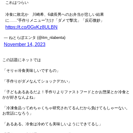
これはつらい
冷食に敗北か 川崎希、6歳長男へのお弁当が悲しい結果
に……“手作りメニュー”だけ「ダメで撃沈」「反応微妙」
https://t.co/0GvKz8ULBN
— ねとらぼエンタ (@itm_nlabenta)
November 14, 2023
この話題にネットでは
「そりゃ冷食美味しいですもの」
「手作りがダメなんてショックデカい」
「子どもあるあるだよ！手作りよりファストフードとかお惣菜とか冷食と
かが好きなんよね」
「冷凍食品ってめちゃくちゃ研究されてるんだから負けてもしゃーない。
お世話になろう」
「あるある。冷食は冷めても美味しいようにできてるし」