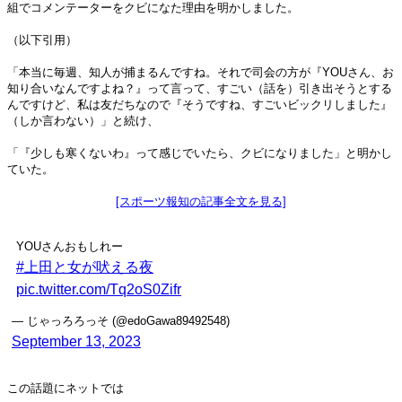
組でコメンテーターをクビになた理由を明かしました。
（以下引用）
「本当に毎週、知人が捕まるんですね。それで司会の方が『YOUさん、お
知り合いなんですよね？』って言って、すごい（話を）引き出そうとする
んですけど、私は友だちなので『そうですね、すごいビックリしました』
（しか言わない）」と続け、
「『少しも寒くないわ』って感じでいたら、クビになりました」と明かし
ていた。
[スポーツ報知の記事全文を見る]
YOUさんおもしれー
#上田と女が吠える夜
pic.twitter.com/Tq2oS0Zifr
— じゃっろろっそ (@edoGawa89492548)
September 13, 2023
この話題にネットでは