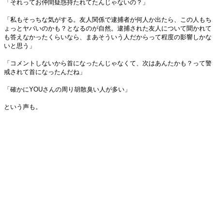
「それってお仲間疑惑持たれてたんじゃないの？」
「私もそっちな気がする。友人関係で逮捕者が何人か出たら、この人もち
ょっとヤバいのかも？となるのが自然。逮捕された友人について聞かれて
も答えなかったくらいなら、まあそういう人だからって程度の影響しかな
いと思う」
「コメントしないから首になったんじゃなくて、次はあんたかも？って警
戒されて首になったんだね」
「確かにYOUさんの周り胡散臭い人が多い」
という声も。