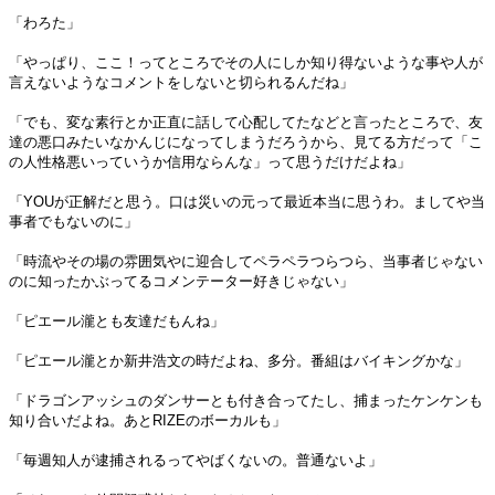
「わろた」
「やっぱり、ここ！ってところでその人にしか知り得ないような事や人が
言えないようなコメントをしないと切られるんだね」
「でも、変な素行とか正直に話して心配してたなどと言ったところで、友
達の悪口みたいなかんじになってしまうだろうから、見てる方だって「こ
の人性格悪いっていうか信用ならんな」って思うだけだよね」
「YOUが正解だと思う。口は災いの元って最近本当に思うわ。ましてや当
事者でもないのに」
「時流やその場の雰囲気やに迎合してペラペラつらつら、当事者じゃない
のに知ったかぶってるコメンテーター好きじゃない」
「ピエール瀧とも友達だもんね」
「ピエール瀧とか新井浩文の時だよね、多分。番組はバイキングかな」
「ドラゴンアッシュのダンサーとも付き合ってたし、捕まったケンケンも
知り合いだよね。あとRIZEのボーカルも」
「毎週知人が逮捕されるってやばくないの。普通ないよ」