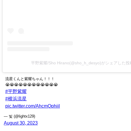
平野紫耀/Sho Hirano(@sho_h_desyo)がシェアした投
流星くんと紫耀ちゃん！！！
😭😭😭😭😭😭😭😭😭😭😭😭
#平野紫耀
#横浜流星
pic.twitter.com/AhcmQphiil
— 빛 (@lightx129)
August 30, 2023