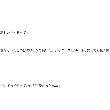
電話したりするって」
せなかったしのびのび出来て良いね。ジャニーズはSNS使うにしても色々厳
手こずって焦ってたのが可愛かったwww」