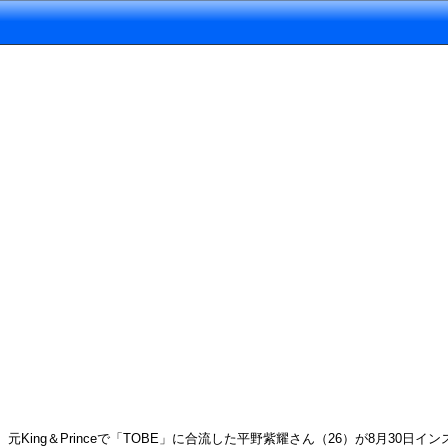
元King＆Princeで「TOBE」に合流した平野紫耀さん（26）が8月