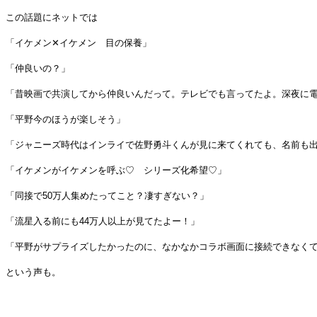
この話題にネットでは
「イケメン✕イケメン 目の保養」
「仲良いの？」
「昔映画で共演してから仲良いんだって。テレビでも言ってたよ。深夜に
「平野今のほうが楽しそう」
「ジャニーズ時代はインライで佐野勇斗くんが見に来てくれても、名前も出
「イケメンがイケメンを呼ぶ♡ シリーズ化希望♡」
「同接で50万人集めたってこと？凄すぎない？」
「流星入る前にも44万人以上が見てたよー！」
「平野がサプライズしたかったのに、なかなかコラボ画面に接続できなくて
という声も。