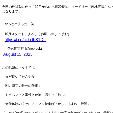
今回の枠移動に伴って10月からの木曜20時は、オードリー（若林正恭さ
となります。
やっと出ました！笑
10月スタート、よろしくお願い申し上げます！
https://t.co/ncLcthS1Dn
— 佐久間宣行 (@nobrock)
August 15, 2023
この話題にネットでは
「まだ続いてたんやな」
「剛力彩芽の唯一の仕事」
「もうちょっと事件とか怖い話やって欲しい」
「奇跡体験のくせにアニマル特集ばっかしてるよね、最近」
「しかもYouTubeで上がってるようなのの寄せ集めばっかりだよね。予算