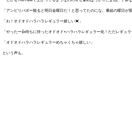
「アンビリバボー観ると明日金曜日だ！と思ってたのにな。番組の曜日が
「わ！オドオドハラハラレギュラー嬉しい💓」
「やったー👍待ちに待ったオドオド×ハラハラレギュラー化！ただレギュ
「オドオドハラハラレギュラーめちゃくちゃ嬉しい」
という声も。