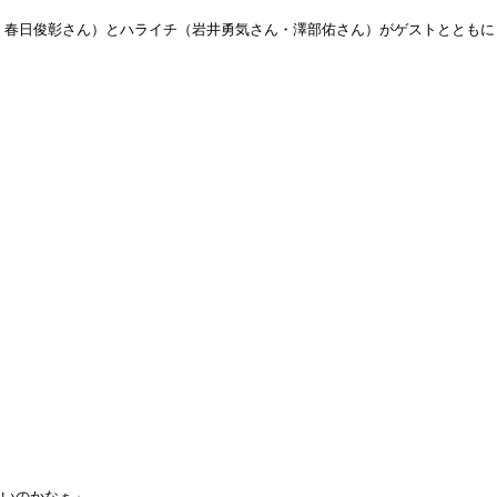
ん・春日俊彰さん）とハライチ（岩井勇気さん・澤部佑さん）がゲストととも
ないのかなぁ」