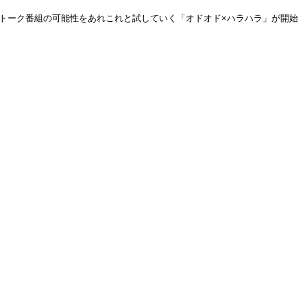
にトーク番組の可能性をあれこれと試していく「オドオド×ハラハラ」が開始