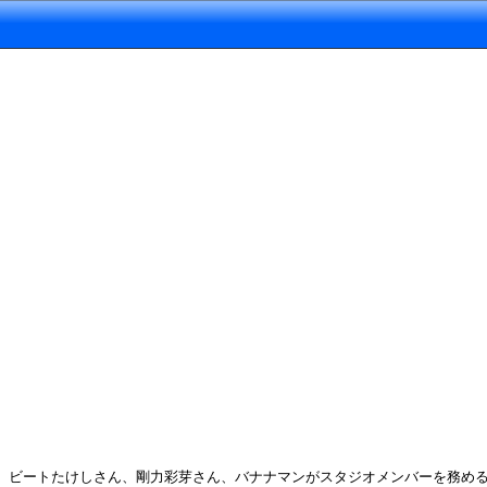
ビートたけしさん、剛力彩芽さん、バナナマンがスタジオメンバーを務める