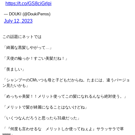
https://t.co/GS8ciGrlpi
— DOUKI (@DoukiPerros)
July 12, 2023
この話題にネットでは
「綺麗な黒髪しやがって…」
「天使の輪っか！すごい美髪だね！」
「羨ましい」
「シャンプーのCMいつも母と子どもだからね。たまには、違うバージョ
ン見たいかも」
「めっちゃ美髪！！メリット使ってこの髪になれるんなら絶対使う。」
「メリットで髪が綺麗になることはないけどね」
「いくつなんだろうと思ったら31歳だった」
「『何度も言わせるな メリットしか使ってねぇよ』サラッサラで草
www」