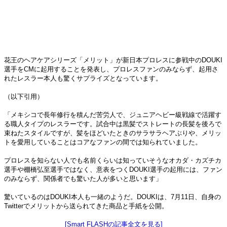
花王のヘアケアシリーズ「メリット」が新日本プロレスに参戦中のDOUKI
選手をCMに起用することを発表し、プロレスファンのみならず、起用さ
れたレスラー本人も驚くサプライズとなっています。
（以下引用）
「メキシコで長年修行を積んだ苦労人で、ジュニアヘビー級戦線で活躍す
る職人タイプのレスラーです。試合中は黒髪でストレートの長髪を後ろで
束ねたスタイルですが、髪をほどいたときのサラサラヘアぶりや、メリッ
トを愛用していることはコアなファンの間では知られていました。
プロレスを知らない人でも名前くらいは知っていそうなオカダ・カズチカ
選手や棚橋弘至選手ではなく、意表をつくDOUKI選手の起用には、ファン
のみならず、関係者でも驚いた人が多いと思います」
驚いているのはDOUKI本人も一緒のようだ。DOUKIは、7月11日、自身の
Twitterでメリットから送られてきた商品と手紙を公開。
[Smart FLASHの記事全文を見る]