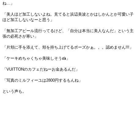
ね…」
「美人ほど加工しないよね。見てると浜辺美波とかはしかんとか可愛い子
ほど加工しないなーと思う」
「無加工アピール流行ってるけど、「自分は本当に美人なんだ」という主
張の必死さが寒い」
「片頬に手を添えて、頬を持ち上げてるポーズかぁ。。。認めません!!!」
「ケーキめちゃくちゃ美味しそう🍰」
「VUITTONのカフェだねーお金あるんだ」
「写真のミルフィーユは2800円するもんね」
という声も。