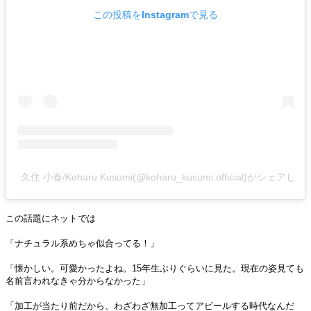
この投稿をInstagramで見る
久住 小春/Koharu Kusumi(@koharu_kusumi.official)がシェアし
この話題にネットでは
「ナチュラル系めちゃ似合ってる！」
「懐かしい。可愛かったよね。15年生ぶりぐらいに見た。現在の姿見ても
名前言われなきゃ分からなかった」
「加工が当たり前だから、わざわざ無加工ってアピールする時代なんだ