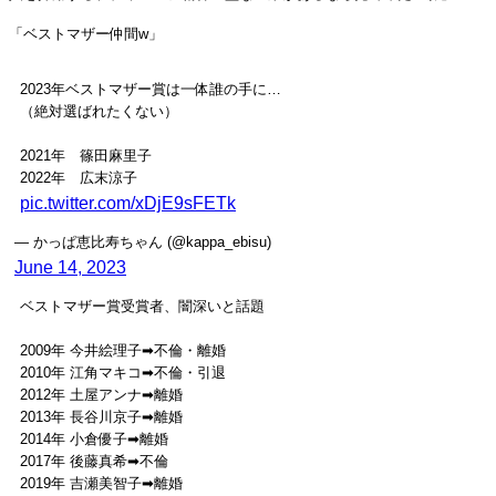
「ベストマザー仲間w」
2023年ベストマザー賞は一体誰の手に…
（絶対選ばれたくない）
2021年 篠田麻里子
2022年 広末涼子
pic.twitter.com/xDjE9sFETk
— かっぱ恵比寿ちゃん (@kappa_ebisu)
June 14, 2023
ベストマザー賞受賞者、闇深いと話題
2009年 今井絵理子➡︎不倫・離婚
2010年 江角マキコ➡︎不倫・引退
2012年 土屋アンナ➡︎離婚
2013年 長谷川京子➡︎離婚
2014年 小倉優子➡︎離婚
2017年 後藤真希➡︎不倫
2019年 吉瀬美智子➡︎離婚