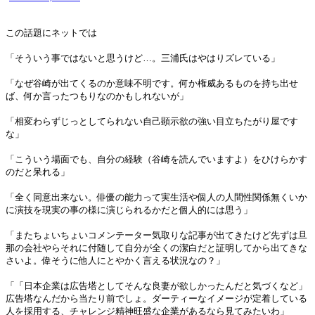
この話題にネットでは
「そういう事ではないと思うけど…。三浦氏はやはりズレている」
「なぜ谷崎が出てくるのか意味不明です。何か権威あるものを持ち出せ
ば、何か言ったつもりなのかもしれないが」
「相変わらずじっとしてられない自己顕示欲の強い目立ちたがり屋です
な」
「こういう場面でも、自分の経験（谷崎を読んでいますよ）をひけらかす
のだと呆れる」
「全く同意出来ない。俳優の能力って実生活や個人の人間性関係無くいか
に演技を現実の事の様に演じられるかだと個人的には思う」
「またちょいちょいコメンテーター気取りな記事が出てきたけど先ずは旦
那の会社やらそれに付随して自分が全くの潔白だと証明してから出てきな
さいよ。偉そうに他人にとやかく言える状況なの？」
「「日本企業は広告塔としてそんな良妻が欲しかったんだと気づくなど」
広告塔なんだから当たり前でしょ。ダーティーなイメージが定着している
人を採用する、チャレンジ精神旺盛な企業があるなら見てみたいわ」