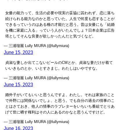
女優の能力って、生活の必要や現実の妥協に囚われず、恋に落ち
続けられる能力なのかと思っていた。人生で何度も恋することが
できるっていうのはある種の才能だと思う。昔は女優にも「結婚
を機に家庭に入る」っていう人がいたんでしょ？日本企業は広告
塔としてそんな良妻が欲しかったんだと気づくなど。
— 三浦瑠麗 Lully MIURA (@lullymiura)
June 15, 2023
貞淑な妻しか出てこないビールのCMとか、貞淑な妻だけが着て
いいきものとか、いとすさまじ。わたしはいやですな。
— 三浦瑠麗 Lully MIURA (@lullymiura)
June 15, 2023
婚外子がいてもいいと思うんですよ、わたし。それは家族のこと
で外野には関係ないでしょ、と思う。でも自分の過去の情事のこ
とはさておき、他人の情事のラブレターをいちいち番組でとりあ
げて世に晒す権利はその人にあるのかなと思うんですけど。
— 三浦瑠麗 Lully MIURA (@lullymiura)
June 16, 2023