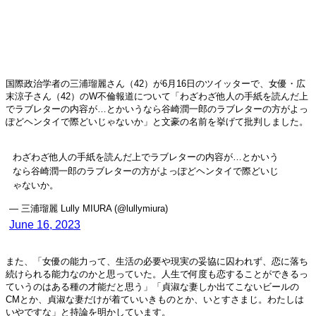
国際政治学者の三浦瑠麗さん（42）が6月16日のツイッターで、女優・広
末涼子さん（42）のW不倫報道について「わざわざ他人の手紙を読んだ上
でラブレターの内容が…とかいうなら谷崎潤一郎のラブレターの方がよっ
ぽどヘンタイで際どいじゃないか」と文豪の名前を挙げて批判しました。
わざわざ他人の手紙を読んだ上でラブレターの内容が…とかいう
なら谷崎潤一郎のラブレターの方がよっぽどヘンタイで際どいじ
ゃないか。
— 三浦瑠麗 Lully MIURA (@lullymiura)
June 16, 2023
また、「女優の能力って、生活の必要や現実の妥協に囚われず、恋に落ち
続けられる能力なのかと思っていた。人生で何度も恋することができるっ
ていうのはある種の才能だと思う」「貞淑な妻しか出てこないビールの
CMとか、貞淑な妻だけが着ていいきものとか、いとすさまじ。わたしは
いやですな」と持論を明かしています。