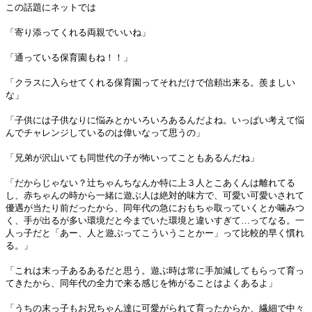
この話題にネットでは
「寄り添ってくれる両親でいいね」
「通っている保育園もね！！」
「クラスに入らせてくれる保育園ってそれだけで信頼出来る。羨ましい
な」
「子供には子供なりに悩みとかいろいろあるんだよね。いっぱい考えて悩
んでチャレンジしているのは偉いなって思うの」
「兄弟が沢山いても同世代の子が怖いってこともあるんだね」
「だからじゃない？辻ちゃんちなんか特に上３人とこあくんは離れてる
し、赤ちゃんの時から一緒に遊ぶ人は絶対的味方で、可愛い可愛いされて
優遇が当たり前だったから、同年代の急におもちゃ取っていくとか噛みつ
く、手が出るが多い環境だと今までいた環境と違いすぎて…ってなる。一
人っ子だと「あー、人と遊ぶってこういうことかー」って比較的早く慣れ
る。」
「これは末っ子あるあるだと思う。遊ぶ時は常に手加減してもらって育っ
てきたから、同年代の全力で来る感じを怖がることはよくあるよ」
「うちの末っ子もお兄ちゃん達に可愛がられて育ったからか、繊細で中々