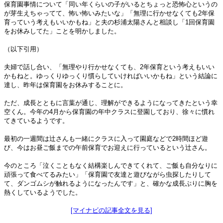
保育園事情について「同い年くらいの子がいるとちょっと恐怖心というの
が芽生えちゃってて、怖い怖いみたいな」「無理に行かせなくても2年保
育っていう考えもいいかもね」と夫の杉浦太陽さんと相談し「1回保育園
をお休みしてた」ことを明かしました。
（以下引用）
夫婦で話し合い、「無理やり行かせなくても、2年保育という考えもいい
かもねと。ゆっくりゆっくり慣らしていければいいかもね」という結論に
達し、昨年は保育園をお休みすることに。
ただ、成長とともに言葉が通じ、理解ができるようになってきたという幸
空くん。今年の4月から保育園の年中クラスに登園しており、徐々に慣れ
てきているようです。
最初の一週間は辻さんも一緒にクラスに入って園庭などで2時間ほど遊
び、今はお昼ご飯までの午前保育でお迎えに行っているという辻さん。
今のところ「泣くこともなく結構楽しんできてくれて、ご飯も自分なりに
頑張って食べてるみたい」「保育園で友達と遊びながら虫探したりして
て、ダンゴムシが触れるようになったんです」と、確かな成長ぶりに胸を
熱くしているようでした。
[マイナビの記事全文を見る]