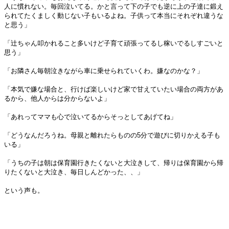
人に慣れない。毎回泣いてる。かと言って下の子でも逆に上の子達に鍛え
られてたくましく動じない子もいるよね。子供って本当にそれぞれ違うな
と思う」
「辻ちゃん叩かれること多いけど子育て頑張ってるし稼いでるしすごいと
思う」
「お隣さん毎朝泣きながら車に乗せられていくわ。嫌なのかな？」
「本気で嫌な場合と、行けば楽しいけど家で甘えていたい場合の両方があ
るから、他人からは分からないよ」
「あれってママも心で泣いてるからそっとしてあげてね」
「どうなんだろうね。母親と離れたらものの5分で遊びに切りかえる子も
いる」
「うちの子は朝は保育園行きたくないと大泣きして、帰りは保育園から帰
りたくないと大泣き、毎日しんどかった、、」
という声も。