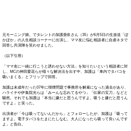
元モーニング娘。でタレントの加護亜依さん（35）が6月5日の生放送「ぽ
かぽか」の人生相談コーナーに出演し、ママ友に悩む相談者に自虐ネタで
回答し共演陣を笑わせました。
（以下引用）
「ママ友に一緒に行こうと誘わせない方法」を知りたいという相談者に対
し、MCの神田愛花らが様々な解決法を出す中、加護は「車内でタバコを
吸いまくる」とフリップで回答。
加護は未成年だった07年に喫煙問題で事務所を解雇になった過去があり、
ハライチや伊集院光らは「みーんな忘れてるやつ」「伝家の宝刀」などと
騒然。それでも加護は「本当に嫌だと思うんですよ。吸うと嫌だと思うん
ですよ」と笑った。
出演者が「今は吸ってないんだから」とフォローしたが、加護は「吸って
ますよ。電子タバコをたまにたしなむ。大人になったら吸って良いんです
よ」と告白。