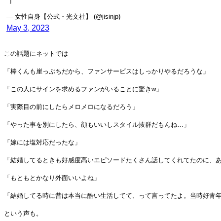
］
— 女性自身【公式・光文社】 (@jisinjp)
May 3, 2023
この話題にネットでは
「棒くんも崖っぷちだから、ファンサービスはしっかりやるだろうな」
「この人にサインを求めるファンがいることに驚きw」
「実際目の前にしたらメロメロになるだろう」
「やった事を別にしたら、顔もいいしスタイル抜群だもんね…」
「嫁には塩対応だったな」
「結婚してるときも好感度高いエピソードたくさん話してくれてたのに、
「もともとかなり外面いいよね」
「結婚してる時に昔は本当に酷い生活してて、って言ってたよ。当時好青
という声も。