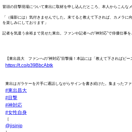
冒頭の目撃現場について東出に取材を申し込んだところ、本人からこんな
「（撮影には）気付きませんでした。来てると教えて下されば、カメラに
を楽しみにしております」
記者を気遣う余裕まで見せた東出。ファンや記者への“神対応”で俳優仕事
【東出昌大 ファンへの“神対応”目撃撮！本誌には「教えて下さればピー
https://t.co/p39BbcAbtk
東出はガラケーを片手に通話しながらサインを書き続けた。集まったファ
#東出昌大
#目撃
#神対応
#女性自身
［
@jisinjp