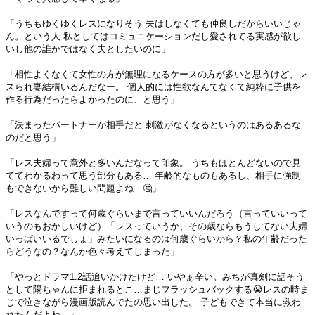
「うちもゆくゆくレスになりそう 夫はしなくても仲良しだからいいじゃ
ん。という人 私としてはコミュニケーションだし愛されてる実感が欲し
いし他の誰かではなく夫としたいのに」
「相性よくなくて女性の方が無理になるケースの方が多いと思うけど、レ
スられ妻結構いるんだなー。 個人的には性欲なんてなくて純粋に子供を
作る行為だったらよかったのに、と思う」
「決まったパートナーが相手だと 刺激がなくなるというのはあるあるな
のだと思う」
「レス夫婦って意外と多いんだなって印象。 うちもほとんどないので見
ててわかるわって思う部分もある… 年齢的なものもあるし、相手に強制
もできないから難しい問題よね…🤔」
「レスなんですって何歳ぐらいまで言っていいんだろう（言っていいって
いうのもおかしいけど）「レスっていうか、その歳ならもうしてない夫婦
いっぱいいるでしょ」みたいになるのは何歳ぐらいから？私の年齢だった
らどうなの？なんか色々考えてしまった」
「やっとドラマ1.2話追いかけたけど… いやぁ辛い。みちが真剣に話そう
として陽ちゃんに拒まれるとこ…まじフラッシュバックする😭レスの時ま
じで泣きながら漫画版読んでたの思い出した。 子どもできて本当に救わ
れたんだよね…」