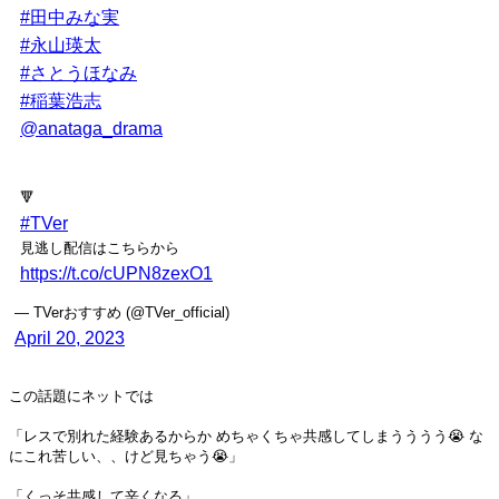
#田中みな実
#永山瑛太
#さとうほなみ
#稲葉浩志
@anataga_drama
🔻
#TVer
見逃し配信はこちらから
https://t.co/cUPN8zexO1
— TVerおすすめ (@TVer_official)
April 20, 2023
この話題にネットでは
「レスで別れた経験あるからか めちゃくちゃ共感してしまうううう😭 な
にこれ苦しい、、けど見ちゃう😭」
「くっそ共感して辛くなる」