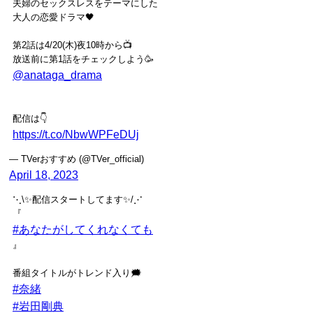
夫婦のセックスレスをテーマにした
大人の恋愛ドラマ🖤
第2話は4/20(木)夜10時から📺
放送前に第1話をチェックしよう🥳
@anataga_drama
配信は👇
https://t.co/NbwWPFeDUj
— TVerおすすめ (@TVer_official)
April 18, 2023
⋱\✨配信スタートしてます✨/⋰
『
#あなたがしてくれなくても
』
番組タイトルがトレンド入り🗯
#奈緒
#岩田剛典