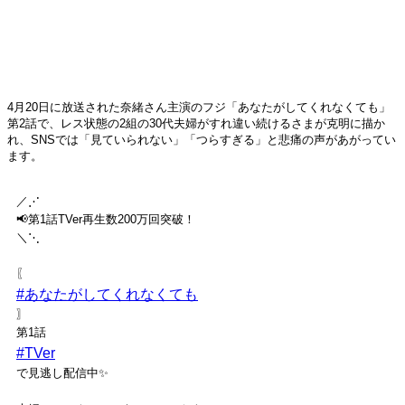
4月20日に放送された奈緒さん主演のフジ「あなたがしてくれなくても」
第2話で、レス状態の2組の30代夫婦がすれ違い続けるさまが克明に描か
れ、SNSでは「見ていられない」「つらすぎる」と悲痛の声があがってい
ます。
／⋰
📢第1話TVer再生数200万回突破！
＼⋱
〖
#あなたがしてくれなくても
〗
第1話
#TVer
で見逃し配信中✨