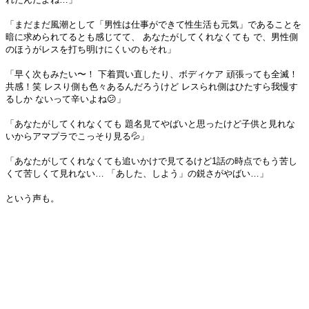
「まだまだ風潮として「男性は仕事ができて性生活も元気」であることを
暗に求められてるとも感じてて、 あなたがしてくれなくても で、男性側
のほうがレスを打ち明けにくいのもそれ」
「早く次もみたい〜！ 下着買い直したり、ボディケア 頑張っても全滅！
共感！笑 レスり側も色々あるんだろうけど レスられ側はひたすら我慢す
るしか ないって辛いよね😕」
「あなたがしてくれなくても 題名見てやばいと思ったけど子供と見れな
いからアマプラでこっそり見る💦」
「あなたがしてくれなくても追いかけで見てるけど1話の時点でもう苦し
くて苦しくて見れない… 「あした、しよう」の鋭さがやばい…」
という声も。