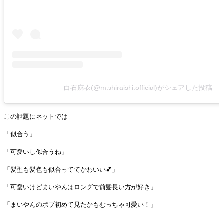
白石麻衣(@m.shiraishi.official)がシェアした投稿
この話題にネットでは
「似合う」
「可愛いし似合うね」
「髪型も髪色も似合っててかわいい💕」
「可愛いけどまいやんはロングで前髪長い方が好き」
「まいやんのボブ初めて見たかもむっちゃ可愛い！」