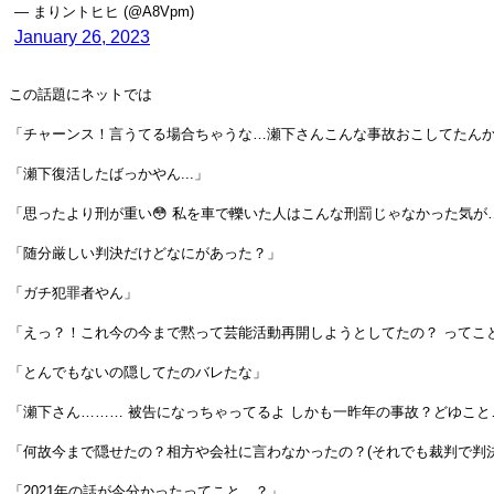
— まりントヒヒ (@A8Vpm)
January 26, 2023
この話題にネットでは
「チャーンス！言うてる場合ちゃうな…瀬下さんこんな事故おこしてたん
「瀬下復活したばっかやん...」
「思ったより刑が重い😳 私を車で轢いた人はこんな刑罰じゃなかった気が
「随分厳しい判決だけどなにがあった？」
「ガチ犯罪者やん」
「えっ？！これ今の今まで黙って芸能活動再開しようとしてたの？ ってこ
「とんでもないの隠してたのバレたな」
「瀬下さん……… 被告になっちゃってるよ しかも一昨年の事故？どゆこと
「何故今まで隠せたの？相方や会社に言わなかったの？(それでも裁判で判
「2021年の話が今分かったってこと…？」