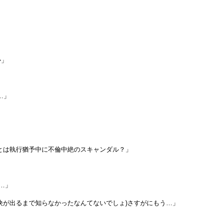
か」
…」
とは執行猶予中に不倫中絶のスキャンダル？」
…」
決が出るまで知らなかったなんてないでしょ)さすがにもう…」