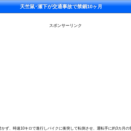
天竺鼠･瀬下が交通事故で禁錮10ヶ月
スポンサーリンク
気付かず、時速10キロで進行しバイクに衝突して転倒させ、運転手に約3カ月の