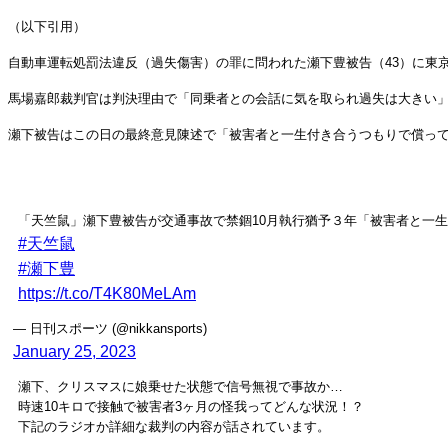
（以下引用）
自動車運転処罰法違反（過失傷害）の罪に問われた瀬下豊被告（43）に東京
馬場嘉郎裁判官は判決理由で「同乗者との会話に気を取られ過失は大きい
瀬下被告はこの日の最終意見陳述で「被害者と一生付き合うつもりで償っ
「天竺鼠」瀬下豊被告が交通事故で禁錮10月執行猶予３年「被害者と一
#天竺鼠
#瀬下豊
https://t.co/T4K80MeLAm
— 日刊スポーツ (@nikkansports)
January 25, 2023
瀬下、クリスマスに娘乗せた状態で信号無視で事故か…
時速10キロで接触で被害者3ヶ月の怪我ってどんな状況！？
下記のラジオか詳細な裁判の内容が話されています。