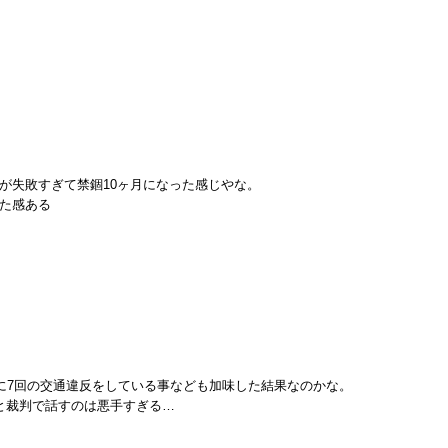
が失敗すぎて禁錮10ヶ月になった感じやな。
た感ある
に7回の交通違反をしている事なども加味した結果なのかな。
すと裁判で話すのは悪手すぎる…