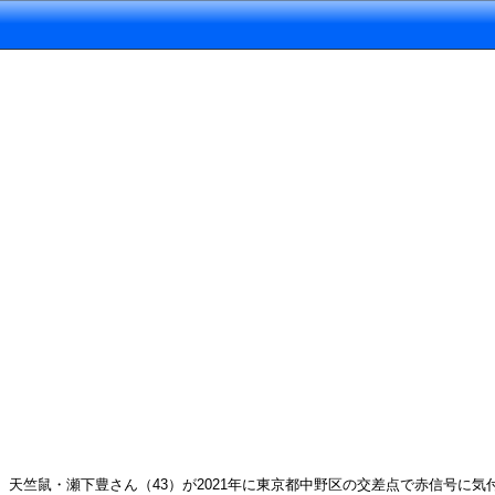
天竺鼠・瀬下豊さん（43）が2021年に東京都中野区の交差点で赤信号に