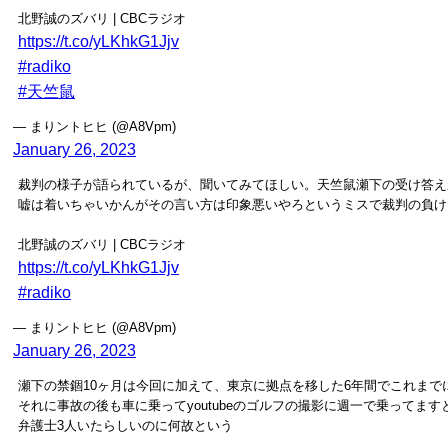
北野誠のズバリ | CBCラジオ
https://t.co/yLKhkG1Jjv
#radiko
#天竺鼠
— まりントヒヒ (@A8Vpm)
January 26, 2023
裁判の様子が語られているが、聞いてみてほしい。天竺鼠瀬下の受け答え
嘘は着いちゃいかんがその言い方は印象悪いやろというミスで裁判の負け
北野誠のズバリ | CBCラジオ
https://t.co/yLKhkG1Jjv
#radiko
— まりントヒヒ (@A8Vpm)
January 26, 2023
瀬下の禁錮10ヶ月は今回に加えて、東京に拠点を移した6年間でこれまで
それに事故の後も車に乗ってyoutubeのゴルフの撮影に週一で乗ってま
弁護士3人いたらしいのに何故という