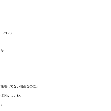
ないの？」
」
んな」
に機能してない映画なのに」
っぱおかしいわ」
い」