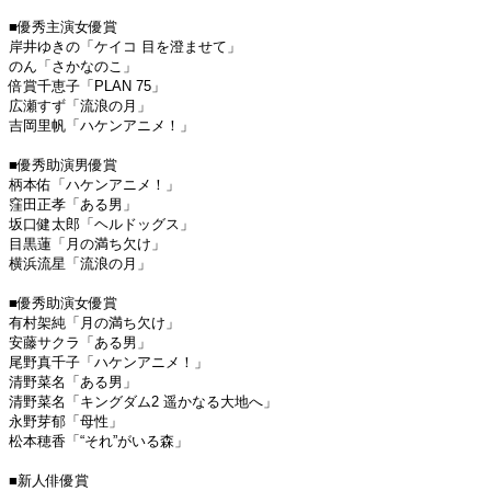
■優秀主演女優賞
岸井ゆきの「ケイコ 目を澄ませて」
のん「さかなのこ」
倍賞千恵子「PLAN 75」
広瀬すず「流浪の月」
吉岡里帆「ハケンアニメ！」
■優秀助演男優賞
柄本佑「ハケンアニメ！」
窪田正孝「ある男」
坂口健太郎「ヘルドッグス」
目黒蓮「月の満ち欠け」
横浜流星「流浪の月」
■優秀助演女優賞
有村架純「月の満ち欠け」
安藤サクラ「ある男」
尾野真千子「ハケンアニメ！」
清野菜名「ある男」
清野菜名「キングダム2 遥かなる大地へ」
永野芽郁「母性」
松本穂香「“それ”がいる森」
■新人俳優賞