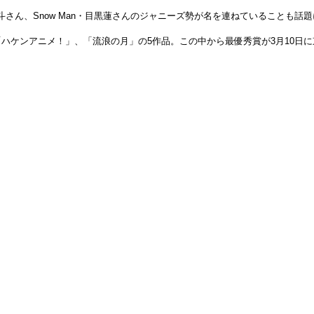
・松村北斗さん、Snow Man・目黒蓮さんのジャニーズ勢が名を連ねていることも
ハケンアニメ！」、「流浪の月」の5作品。この中から最優秀賞が3月10日