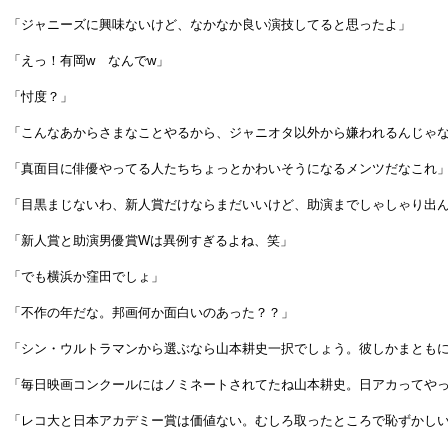
「ジャニーズに興味ないけど、なかなか良い演技してると思ったよ」
「えっ！有岡w なんでw」
「忖度？」
「こんなあからさまなことやるから、ジャニオタ以外から嫌われるんじゃ
「真面目に俳優やってる人たちちょっとかわいそうになるメンツだなこれ
「目黒まじないわ、新人賞だけならまだいいけど、助演までしゃしゃり出
「新人賞と助演男優賞Wは異例すぎるよね、笑」
「でも横浜か窪田でしょ」
「不作の年だな。邦画何か面白いのあった？？」
「シン・ウルトラマンから選ぶなら山本耕史一択でしょう。彼しかまとも
「毎日映画コンクールにはノミネートされてたね山本耕史。日アカってや
「レコ大と日本アカデミー賞は価値ない。むしろ取ったところで恥ずかし