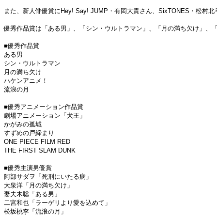
また、新人俳優賞にHey! Say! JUMP・有岡大貴さん、SixTONES
優秀作品賞は「ある男」、「シン・ウルトラマン」、「月の満ち欠け」、「
■優秀作品賞
ある男
シン・ウルトラマン
月の満ち欠け
ハケンアニメ！
流浪の月
■優秀アニメーション作品賞
劇場アニメーション「犬王」
かがみの孤城
すずめの戸締まり
ONE PIECE FILM RED
THE FIRST SLAM DUNK
■優秀主演男優賞
阿部サダヲ「死刑にいたる病」
大泉洋「月の満ち欠け」
妻夫木聡「ある男」
二宮和也「ラーゲリより愛を込めて」
松坂桃李「流浪の月」