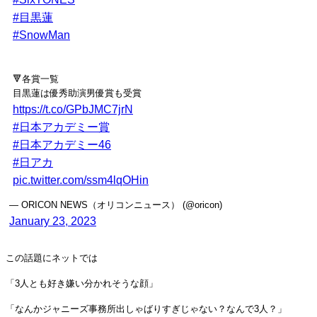
#目黒蓮
#SnowMan
🔻各賞一覧
目黒蓮は優秀助演男優賞も受賞
https://t.co/GPbJMC7jrN
#日本アカデミー賞
#日本アカデミー46
#日アカ
pic.twitter.com/ssm4lqOHin
— ORICON NEWS（オリコンニュース） (@oricon)
January 23, 2023
この話題にネットでは
「3人とも好き嫌い分かれそうな顔」
「なんかジャニーズ事務所出しゃばりすぎじゃない？なんで3人？」