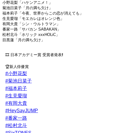
小野花梨「ハケンアニメ！」
菊池日菜子「月の満ち欠け」
福本莉子「今夜、世界からこの恋が消えても」
生見愛瑠「モエカレはオレンジ色」
有岡大貴「シン・ウルトラマン」
番家一路「サバカン SABAKAN」
松村北斗「ホリック xxxHOLiC」
目黒蓮「月の満ち欠け」
🎞 日本アカデミー賞 受賞者発表❗
🏆新人俳優賞
#小野花梨
#菊池日菜子
#福本莉子
#生見愛瑠
#有岡大貴
#HeySayJUMP
#番家一路
#松村北斗
#SixTONES