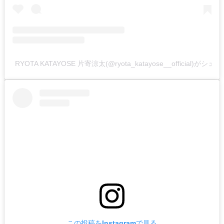
RYOTA KATAYOSE 片寄涼太(@ryota_katayose__official)がシ
この投稿をInstagramで見る