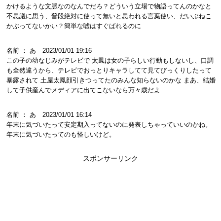
かけるような文脈なのなんでだろ？どういう立場で物語ってんのかなと
不思議に思う、普段絶対に使って無いと思われる言葉使い、だいぶねこ
かぶってないかい？簡単な嘘はすぐばれるのに
名前 ： あ 2023/01/01 19:16
この子の幼なじみがテレビで 太鳳は女の子らしい行動もしないし、口調
も全然違うから、テレビでおっとりキャラしてて見てびっくりしたって
暴露されて 土屋太鳳顔引きつってたのみんな知らないのかな まあ、結婚
して子供産んでメディアに出てこないなら万々歳だよ
名前 ： あ 2023/01/01 16:14
年末に気づいたって安定期入ってないのに発表しちゃっていいのかね。
年末に気づいたってのも怪しいけど。
スポンサーリンク