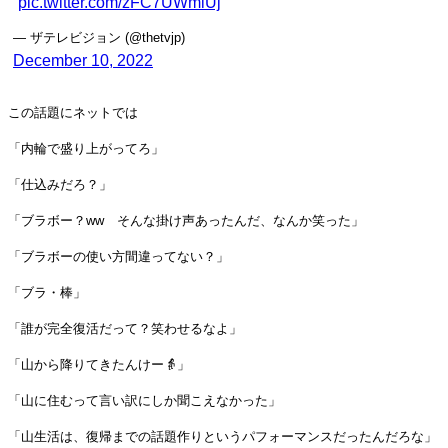
pic.twitter.com/zFC7UWmiUj
— ザテレビジョン (@thetvjp)
December 10, 2022
この話題にネットでは
「内輪で盛り上がってろ」
「仕込みだろ？」
「ブラボー？ww そんな掛け声あったんだ、なんか笑った」
「ブラボーの使い方間違ってない？」
「ブラ・棒」
「誰が完全復活だって？笑わせるなよ」
「山から降りてきたんけー👵」
「山に住むって言い訳にしか聞こえなかった」
「山生活は、復帰までの話題作りというパフォーマンスだったんだろな」