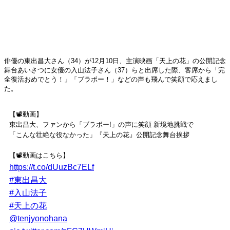
俳優の東出昌大さん（34）が12月10日、主演映画「天上の花」の公開記念
舞台あいさつに女優の入山法子さん（37）らと出席した際、客席から「完
全復活おめでとう！」「ブラボー！」などの声も飛んで笑顔で応えまし
た。
【📽️動画】
東出昌大、ファンから「ブラボー!」の声に笑顔 新境地挑戦で
「こんな壮絶な役なかった」『天上の花』公開記念舞台挨拶
【📽️動画はこちら】
https://t.co/dUuzBc7ELf
#東出昌大
#入山法子
#天上の花
@tenjyonohana