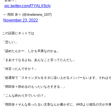
皆様へ 。
pic.twitter.com/f7YALX9zIy
— 岡田 奈々 (@okadanana_1107)
November 23, 2022
この話題にネットでは
「悲しい」
「認めたんかー、しかも卒業なのかぁ」
「まあそうなるよね。あんなこと言ってたんだし」
「何言ったんですか？」
「総選挙で「スキャンダルをネタに這い上がるメンバーもいます。それは
「岡田奈々辞めるのもったいなさすぎる…」
「こんな終わり方でいいの？」
「岡田奈々そんな長ったるい文章なんか書かずに、AKBより彼氏の方が大