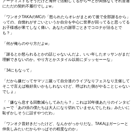
アーティストもそうだけど海外で活動してるから〜とか関係なくそれ普通
にただの契約不履行でしょw」
「ワンオクTAKAのMCの「怒られたらオレがまとめて後で全部謝るから」
っての、自惚れがすごいというか自分を中心に世界が回ってると思ってる
お子様感が果てしなく痛い。あなたの謝罪ごときでコロナが治るとで
も？」
「何が俺らのやり方だよw」
「謝るとか怒られるとかの話じゃないんだよ。いい年したオッサンがまだ
理解できないのか。やり方とかスタイル以前にダッッセーーな」
「34にもなって」
「だから嫌だってサマソニ蹴って自分達のライブなりフェスなり主催して
そこで言えば格好良いかもしれないけど、呼ばれた側がやることじゃない
でしょ」
「「嫌なら息する回数減らしてみたら？」これは10年後あたりのインタビ
ューで「あの頃の僕たちは大人になり切れていませんでしたね」みたいに
恥ずかしそうに話すやつだわ」
「ワンオク昔好きだったけど、なんかがっかりだな。TAKAはガーシーと
仲良しみたいだからやっぱその程度なのか」