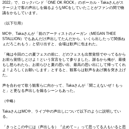
2022」で、ロックバンド「ONE OK ROCK」のボーカル・Takaさんがス
テージ上で客の声出しを煽るようなMCをしていたことがファンの間で物
議をかもしています。
（以下引用）
MC中、Takaさんが「前のアーティストのメーガン（MEGAN THEE
STALLION）でもあんだけ声出してたんだから、いくら出したって関係ね
ぇだろこれもう」と切り出すと、会場は歓声に包まれた。
「俺は今回のこの夏フェスの前に、どのフェスも出禁覚悟でやってるから
お前ら覚悟しとけよ！という宣言をして参りました。謝るから俺が、最後
もし怒られたら。お前らひと夏の思い出、最高の思い出にして帰ってくれ
よ！よろしくお願いします」とすると、観客らは歓声をあげ腕を突き上げ
た。
声を合わせて歌う観客らに向かって、Takaさんが「聞こえないぜ！もっ
と」と更なる声出しを煽るシーンもあった。
（中略）
TakaさんはMC中、ライブ中の声出しについて以下のように説明してい
る。
「きっとこの中には（声出しを）『止めて～』って思ってる人もいると思