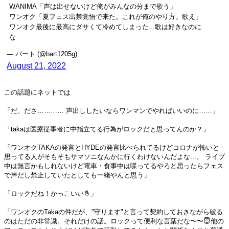
WANIMA「声は出せないけど俺がみんなの分まで歌う」
ワンオク「夏フェス出禁覚悟で来た。これが俺のやり方。歌え」
ワンオク最後に最高にダサくて冷めてしまった...歌は好きなのに
な
— バート (@bart1205g)
August 21, 2022
この話題にネットでは
「だ、ださ………… 声出ししたいならワンマンでやればいいのに……」
「takaは医療従事者に中指立てる行為がロックだと思ってんのか？」
「ワンオクTAKAの発言とHYDEの発言比べられてるけどコロナが怖いと
思ってる人がそもそもサマソニなんかに行くわけないんだよな...。 ライブ
中は無言かもしれないけど電車・食事中は喋ってるやろと思ったらフェス
で声だし禁止していたとしても一緒やんと思う」
「ロックだね！かっこいい🤞」
「ワンオクのTakaの件だが、"守ります"と言って契約しておきながら破る
のはただの非常識。それだけの話。ロックって便利な言葉だな〜〜😇他の