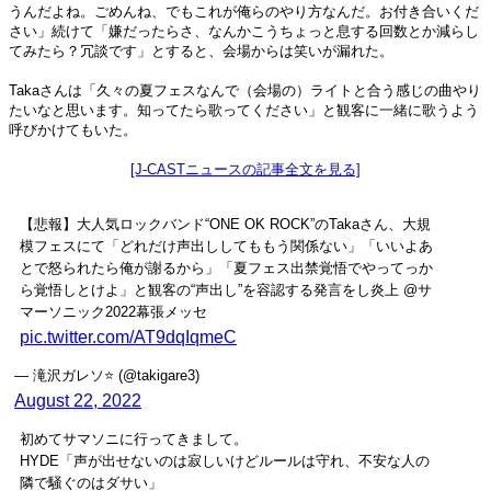
うんだよね。ごめんね、でもこれが俺らのやり方なんだ。お付き合いくだ
さい」続けて「嫌だったらさ、なんかこうちょっと息する回数とか減らし
てみたら？冗談です」とすると、会場からは笑いが漏れた。
Takaさんは「久々の夏フェスなんで（会場の）ライトと合う感じの曲やり
たいなと思います。知ってたら歌ってください」と観客に一緒に歌うよう
呼びかけてもいた。
[J-CASTニュースの記事全文を見る]
【悲報】大人気ロックバンド“ONE OK ROCK”のTakaさん、大規
模フェスにて「どれだけ声出ししてももう関係ない」「いいよあ
とで怒られたら俺が謝るから」「夏フェス出禁覚悟でやってっか
ら覚悟しとけよ」と観客の“声出し”を容認する発言をし炎上 @サ
マーソニック2022幕張メッセ
pic.twitter.com/AT9dqIqmeC
— 滝沢ガレソ⭐ (@takigare3)
August 22, 2022
初めてサマソニに行ってきまして。
HYDE「声が出せないのは寂しいけどルールは守れ、不安な人の
隣で騒ぐのはダサい」