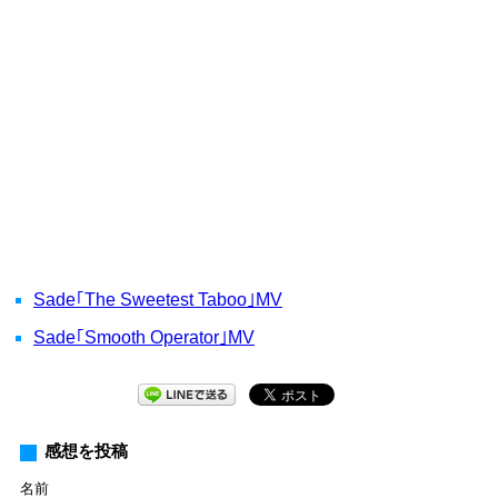
Sade｢The Sweetest Taboo｣MV
Sade｢Smooth Operator｣MV
感想を投稿
名前