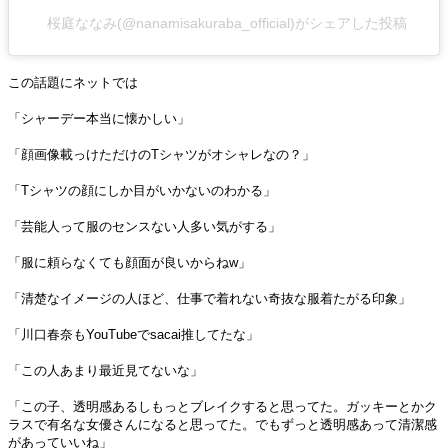
桜庭ななみ(@nanamisakuraba_official)がシェアした投稿
この話題にネットでは
「シャーデー本当に懐かしい」
「顔画像載っけただけのTシャツがオシャレなの？」
「Tシャツの顔にしか目がいかないのわかる」
「芸能人って服のセンスない人多い気がする」
「服に頼らなくても顔面が良いからねw」
「清楚なイメージの人ほど、仕事で着れない奇抜な服着たがる印象」
「川口春奈もYouTubeでsacai推してたな」
「この人あまり最近見てないな」
「この子、透明感あるしもっとブレイクすると思ってた。ガッキーとかク
ラスで有名な女優さんになると思ってた。でもずっと透明感あって清潔感
があっていいね」