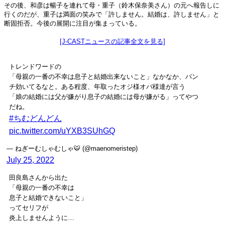
その後、和彦は暢子を連れて母・重子（鈴木保奈美さん）の元へ報告しに
行くのだが、重子は満面の笑みで「許しません。結婚は、許しません」と
断固拒否。今後の展開に注目が集まっている。
[J-CASTニュースの記事全文を見る]
トレンドワードの
「母親の一番の不幸は息子と結婚出来ないこと」なかなか、パン
チ効いてるなと。ある程度、年取ったオジ様オバ様達が言う
「娘の結婚には父が嫌がり息子の結婚には母が嫌がる」ってやつ
だね。
#ちむどんどん
pic.twitter.com/uYXB3SUhGQ
— ねぎーむしゃむしゃ🐯 (@maenomeristep)
July 25, 2022
田良島さんから出た
「母親の一番の不幸は
息子と結婚できないこと」
ってセリフが
炎上しませんように…