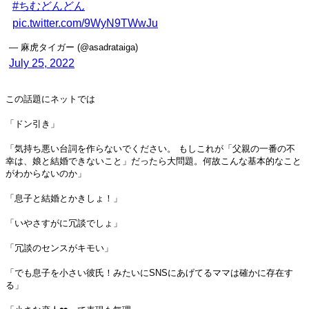
#ちむどんどん
pic.twitter.com/9WyN9TWwJu
— 麻虎タイガー (@asadrataiga)
July 25, 2022
この話題にネットでは
「ドン引き」
「気持ち悪い台詞を作らないでください。 もしこれが「父親の一番の不
幸は、娘と結婚できないこと」だったら大問題。何故こんな基本的なこと
がわからないのか」
「息子と結婚とかきしょ！」
「いやさすがに冗談でしょ」
「冗談のセンスがキモい」
「でも息子を小さい彼氏！みたいにSNSにあげてるママは確かに存在す
る」