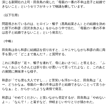
演じる新聞社の上司・田良島の発した「母親の一番の不幸は息子と結婚で
きないこと」というセリフがネットで物議を醸しています。
（以下引用）
問題視されているのは、ヒロイン・暢子（黒島結菜さん）との結婚を決め
た部下の和彦（宮沢氷魚さん）をからかう中で出た、「母親の一番の不幸
は息子と結婚できないこと」という発言だ。
（中略）
田良島は自ら和彦に結婚話を切り出すと、ニヤニヤしながら和彦の肩に両
手を置いて「どこまで進んだ？」と質問する。
これに和彦が「近々、暢子を連れて、母にあいさつに」と答えると、「ふ
ーん！おふくろさんとは折り合いが悪いって言ってたよな」と、このあと
の展開に興味津々な様子。
和彦が「でも僕も大人ですし...」と苦笑いを浮かべると、田良島は「え
ー、どうかなぁ。母親の一番の不幸は息子と結婚できないことって言うか
らなぁ」と、からかったような表情で発言。
和彦は「やめてください」と笑いながら否定するが、田良島は「やめない
よ～」「なんで！」と返すなど、仲睦まじいやりとりが描かれた。