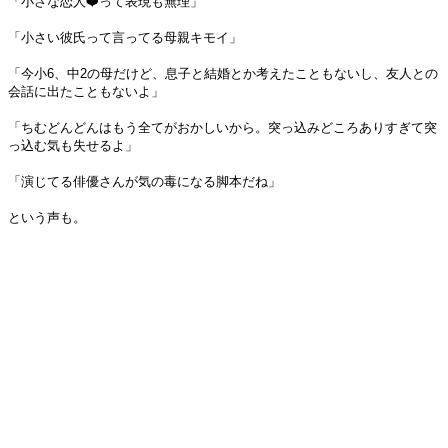
「小さな恋人❤️って表現も無理」
「小さい彼氏って言ってる母親キモイ」
「今小6、中2の母だけど、息子と結婚とか考えたこともないし、友人との
会話に出たこともないよ」
「ちむどんどんはもう全てがおかしいから。突っ込みどころありすぎて突
っ込む気も失せるよ」
「演じてる俳優さんが気の毒になる脚本だね」
という声も。