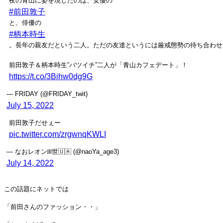
夜の青山に姿を現したのは、女優の
#前田敦子
と、俳優の
#柄本時生
。長年の親友だという二人。ただの友達というには厳戒態勢の待ち合わせ
前田敦子＆柄本時生”バツイチ”二人が「青山カフェデート」！
https://t.co/3Bihw0dg9G
— FRIDAY (@FRIDAY_twit)
July 15, 2022
前田敦子だせぇー
pic.twitter.com/zrgwnqKWLI
— なおレオンⅢ世🇺🇦 (@naoYa_age3)
July 14, 2022
この話題にネットでは
「前田さんのファッション・・」