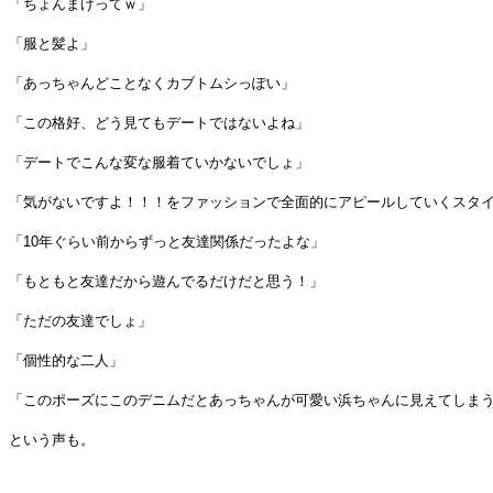
「ちょんまげってｗ」
「服と髪よ」
「あっちゃんどことなくカブトムシっぽい」
「この格好、どう見てもデートではないよね」
「デートでこんな変な服着ていかないでしょ」
「気がないですよ！！！をファッションで全面的にアピールしていくスタ
「10年ぐらい前からずっと友達関係だったよな」
「もともと友達だから遊んでるだけだと思う！」
「ただの友達でしょ」
「個性的な二人」
「このポーズにこのデニムだとあっちゃんが可愛い浜ちゃんに見えてしま
という声も。