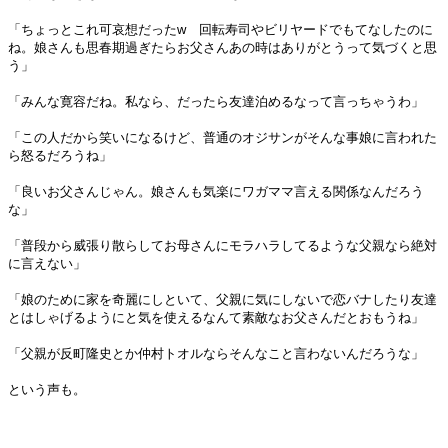
「ちょっとこれ可哀想だったw 回転寿司やビリヤードでもてなしたのに
ね。娘さんも思春期過ぎたらお父さんあの時はありがとうって気づくと思
う」
「みんな寛容だね。私なら、だったら友達泊めるなって言っちゃうわ」
「この人だから笑いになるけど、普通のオジサンがそんな事娘に言われた
ら怒るだろうね」
「良いお父さんじゃん。娘さんも気楽にワガママ言える関係なんだろう
な」
「普段から威張り散らしてお母さんにモラハラしてるような父親なら絶対
に言えない」
「娘のために家を奇麗にしといて、父親に気にしないで恋バナしたり友達
とはしゃげるようにと気を使えるなんて素敵なお父さんだとおもうね」
「父親が反町隆史とか仲村トオルならそんなこと言わないんだろうな」
という声も。