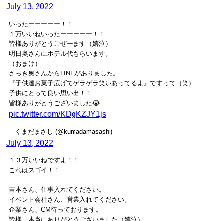
July 13, 2022
いったーーーーー！！
１万いいねいったーーーーー！！
皆様ありがとうごぜーます（嬉泣）
明日奥さんにホテル代もらいます。
（おまけ）
さっき奥さんからLINEがありました。
『子供達お菓子広げてゲラゲラ笑いあってるよ』ですって（笑）
子供にとって良い思い出！！
皆様ありがとうございました😭
pic.twitter.com/KDgKZJY1js
— くまだまさし (@kumadamasashi)
July 13, 2022
１３万いいねですよ！！
これはスゴイ！！
吉本さん、仕事入れてください。
イベント会社さん、営業入れてください。
企業さん、CM待っております。
皆様、本当にありがとうございました（嬉泣）