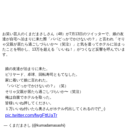
お笑い芸人のくまだまさしさん（48）が7月13日のツイッターで、娘の友
達が自宅へ泊まりに来た際「パパどっかでかけないの？」と言われ「そり
ゃ父親が居たら過ごしづらいか〜（笑泣）」と気を遣ってホテルに泊まっ
たことを明かし、13万を超える「いいね！」がつくなど反響を呼んでいま
す。
娘の友達が泊まりに来た。
ビリヤード、卓球、回転寿司ともてなした。
家に着いて娘に言われた。
『パパどっかでかけないの？』（笑）
そりゃ父親が居たら過ごしづらいか〜（笑泣）
俺は自腹でホテルを取った。
皆様いいね押してください。
１万いいね付いたら奥さんがホテル代出してくれるので(^_-)
pic.twitter.com/fwgFttUaTr
— くまだまさし (@kumadamasashi)