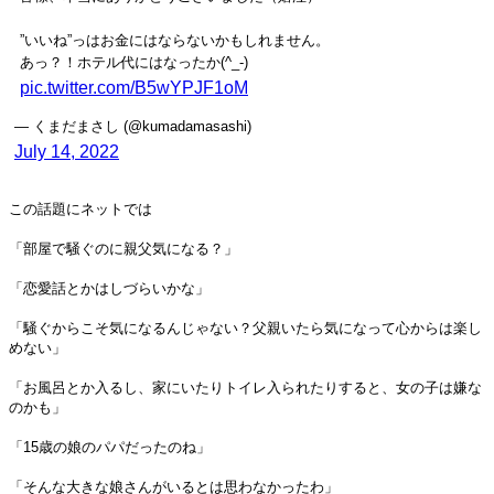
”いいね”っはお金にはならないかもしれません。
あっ？！ホテル代にはなったか(^_-)
pic.twitter.com/B5wYPJF1oM
— くまだまさし (@kumadamasashi)
July 14, 2022
この話題にネットでは
「部屋で騒ぐのに親父気になる？」
「恋愛話とかはしづらいかな」
「騒ぐからこそ気になるんじゃない？父親いたら気になって心からは楽し
めない」
「お風呂とか入るし、家にいたりトイレ入られたりすると、女の子は嫌な
のかも」
「15歳の娘のパパだったのね」
「そんな大きな娘さんがいるとは思わなかったわ」