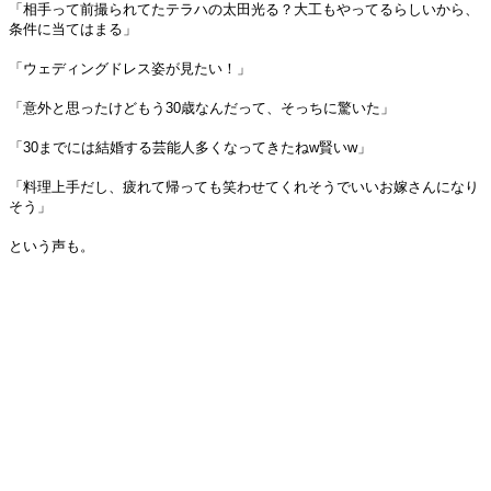
「相手って前撮られてたテラハの太田光る？大工もやってるらしいから、
条件に当てはまる」
「ウェディングドレス姿が見たい！」
「意外と思ったけどもう30歳なんだって、そっちに驚いた」
「30までには結婚する芸能人多くなってきたねw賢いw」
「料理上手だし、疲れて帰っても笑わせてくれそうでいいお嫁さんになり
そう」
という声も。