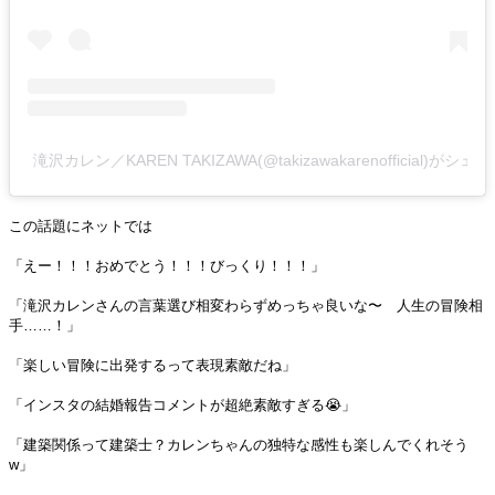
滝沢カレン／KAREN TAKIZAWA(@takizawakarenofficial)がシ
この話題にネットでは
「えー！！！おめでとう！！！びっくり！！！」
「滝沢カレンさんの言葉選び相変わらずめっちゃ良いな〜 人生の冒険相
手……！」
「楽しい冒険に出発するって表現素敵だね」
「インスタの結婚報告コメントが超絶素敵すぎる😭」
「建築関係って建築士？カレンちゃんの独特な感性も楽しんでくれそう
w」