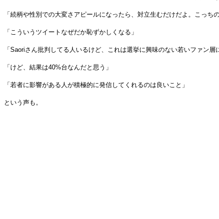
「続柄や性別での大変さアピールになったら、対立生むだけだよ。こっち
「こういうツイートなぜだか恥ずかしくなる」
「Saoriさん批判してる人いるけど、これは選挙に興味のない若いファン
「けど、結果は40%台なんだと思う」
「若者に影響がある人が積極的に発信してくれるのは良いこと」
という声も。