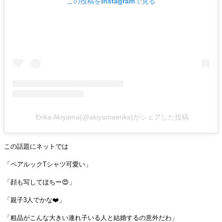
この投稿をInstagramで見る
Erika Akiyama(@akiyamaerika)がシェアした投稿
この話題にネットでは
「ペアルックTシャツ可愛い」
「顔も写してほちー😍」
「親子3人でかな❤️」
「粗品がこんな大きい連れ子いる人と結婚するの意外だわ」