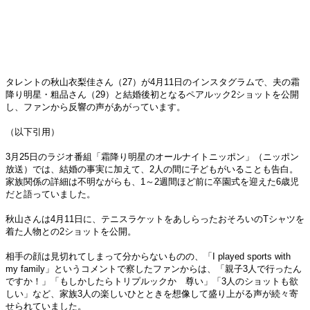
タレントの秋山衣梨佳さん（27）が4月11日のインスタグラムで、夫の霜
降り明星・粗品さん（29）と結婚後初となるペアルック2ショットを公開
し、ファンから反響の声があがっています。
（以下引用）
3月25日のラジオ番組「霜降り明星のオールナイトニッポン」（ニッポン
放送）では、結婚の事実に加えて、2人の間に子どもがいることも告白。
家族関係の詳細は不明ながらも、1～2週間ほど前に卒園式を迎えた6歳児
だと語っていました。
秋山さんは4月11日に、テニスラケットをあしらったおそろいのTシャツを
着た人物との2ショットを公開。
相手の顔は見切れてしまって分からないものの、「I played sports with
my family」というコメントで察したファンからは、「親子3人で行ったん
ですか！」「もしかしたらトリプルックか 尊い」「3人のショットも欲
しい」など、家族3人の楽しいひとときを想像して盛り上がる声が続々寄
せられていました。