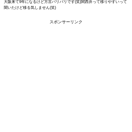
大阪来て9年になるけど方言バリバリです(笑)関西弁って移りやすいって
聞いたけど移る気しません(笑)
スポンサーリンク