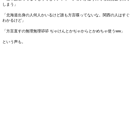
しまう」
「北海道出身の人何人かいるけど誰も方言喋ってないな。関西の人はすぐ
わかるけど」
「方言直すの無理無理🤣🤣 ぢゃけんとかぢゃからとかめちゃ使うww」
という声も。