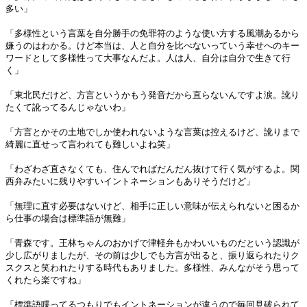
多い」
「多様性という言葉を自分勝手の免罪符のような使い方する風潮あるから
嫌うのはわかる。けど本当は、人と自分を比べないっていう幸せへのキー
ワードとして多様性って大事なんだよ。人は人、自分は自分で生きて行
く」
「東北民だけど、方言というかもう発音だから直らないんですよ涙。訛り
たくて訛ってるんじゃないわ」
「方言とかその土地でしか使われないような言葉は控えるけど、訛りまで
綺麗に直せって言われても難しいよね笑」
「わざわざ直さなくても、住んでればだんだん抜けて行く気がするよ。関
西弁みたいに残りやすいイントネーションもありそうだけど」
「無理に直す必要はないけど、相手に正しい意味が伝えられないと困るか
ら仕事の場合は標準語が無難」
「青森です。王林ちゃんのおかげで津軽弁もかわいいものだという認識が
少し広がりましたが、その前は少しでも方言が出ると、振り返られたりク
スクスと笑われたりする時代もありました。多様性、みんながそう思って
くれたら楽ですね」
「標準語喋ってるつもりでもイントネーションが違うので毎回見破られて