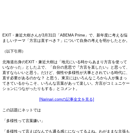
EXIT・兼近大樹さんが3月31日「ABEMA Prime」で、新年度に考える悩
ましいテーマ「方言は直すべき？」について自身の考えを明かしたとか。
（以下引用）
北海道出身のEXIT・兼近大樹は「地元にいる時からあまり方言を使って
いなかった」とした上で、「自分の意思で『方言を直したい』と思って、
直すならいいと思う。だけど、個性や多様性が大事とされている時代に、
直す必要があるのかな？ と思う。東京にはいろんなころから人が集まっ
てきているからこそ、いろんな言葉があって楽しい。方言がコミュニケー
ションにつながったりもする」とコメント。
[Narinari.comの記事全文を見る]
この話題にネットでは
「多様性って言葉嫌い」
「多様性って言えばなんでも通る感じになってるよね。わがままな主張も