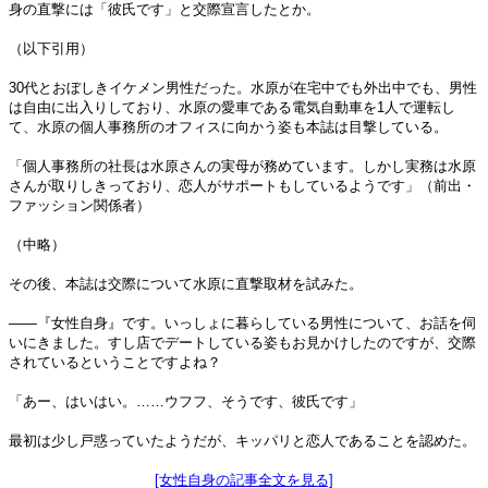
身の直撃には「彼氏です」と交際宣言したとか。
（以下引用）
30代とおぼしきイケメン男性だった。水原が在宅中でも外出中でも、男性
は自由に出入りしており、水原の愛車である電気自動車を1人で運転し
て、水原の個人事務所のオフィスに向かう姿も本誌は目撃している。
「個人事務所の社長は水原さんの実母が務めています。しかし実務は水原
さんが取りしきっており、恋人がサポートもしているようです」（前出・
ファッション関係者）
（中略）
その後、本誌は交際について水原に直撃取材を試みた。
――『女性自身』です。いっしょに暮らしている男性について、お話を伺
いにきました。すし店でデートしている姿もお見かけしたのですが、交際
されているということですよね？
「あー、はいはい。……ウフフ、そうです、彼氏です」
最初は少し戸惑っていたようだが、キッパリと恋人であることを認めた。
[女性自身の記事全文を見る]