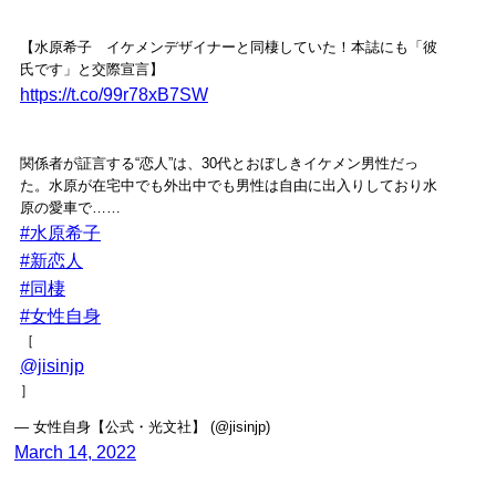
【水原希子 イケメンデザイナーと同棲していた！本誌にも「彼
氏です」と交際宣言】
https://t.co/99r78xB7SW
関係者が証言する“恋人”は、30代とおぼしきイケメン男性だっ
た。水原が在宅中でも外出中でも男性は自由に出入りしており水
原の愛車で……
#水原希子
#新恋人
#同棲
#女性自身
［
@jisinjp
］
— 女性自身【公式・光文社】 (@jisinjp)
March 14, 2022