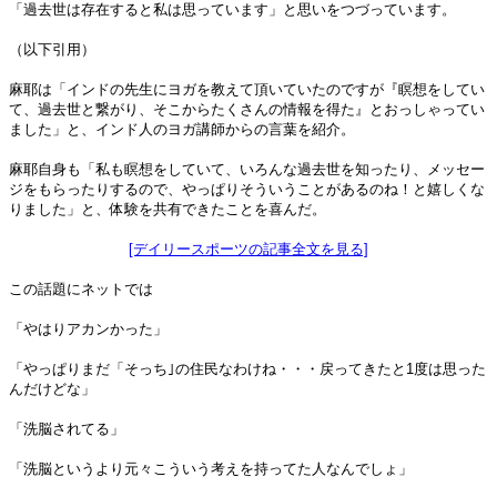
「過去世は存在すると私は思っています」と思いをつづっています。
（以下引用）
麻耶は「インドの先生にヨガを教えて頂いていたのですが『瞑想をしてい
て、過去世と繋がり、そこからたくさんの情報を得た』とおっしゃってい
ました」と、インド人のヨガ講師からの言葉を紹介。
麻耶自身も「私も瞑想をしていて、いろんな過去世を知ったり、メッセー
ジをもらったりするので、やっぱりそういうことがあるのね！と嬉しくな
りました」と、体験を共有できたことを喜んだ。
[デイリースポーツの記事全文を見る]
この話題にネットでは
「やはりアカンかった」
「やっぱりまだ「そっち｣の住民なわけね・・・戻ってきたと1度は思った
んだけどな」
「洗脳されてる」
「洗脳というより元々こういう考えを持ってた人なんでしょ」