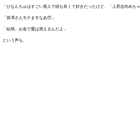
「ひなんちゅはすごい美人で頭も良くて好きだったけど、「上昇志向めち
「前澤さんモテますなあ😯」
「結局、お金で愛は買えるんだよ」
という声も。