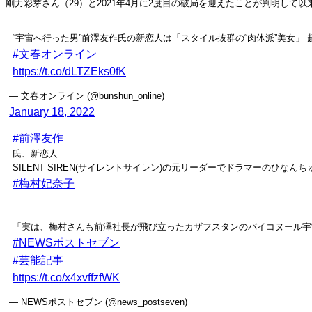
剛力彩芽さん（29）と2021年4月に2度目の破局を迎えたことが判明して
“宇宙へ行った男”前澤友作氏の新恋人は「スタイル抜群の“肉体派”美女」
#文春オンライン
https://t.co/dLTZEks0fK
— 文春オンライン (@bunshun_online)
January 18, 2022
#前澤友作
氏、新恋人
SILENT SIREN(サイレントサイレン)の元リーダーでドラマーのひなんち
#梅村妃奈子
「実は、梅村さんも前澤社長が飛び立ったカザフスタンのバイコヌール宇
#NEWSポストセブン
#芸能記事
https://t.co/x4xvffzfWK
— NEWSポストセブン (@news_postseven)