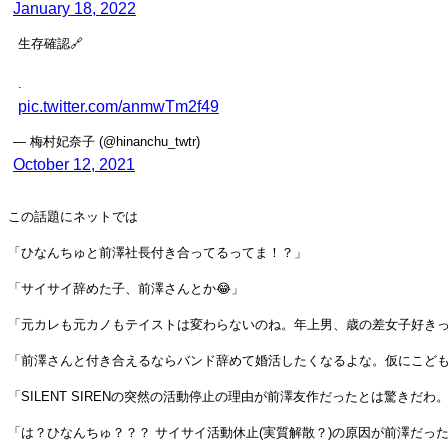
January 18, 2022
生存確認🔗
.
pic.twitter.com/anmwTm2f49
— 梅村妃奈子 (@hinanchu_twtr)
October 12, 2021
この話題にネットでは
「ひなんちゅと前澤社長付き合ってるってま！？」
「サイサイ辞めた子、前澤さんとか😂」
「元カレも元カノもテイストは変わらないのね。年上男、歳の差女子好き
「前澤さんと付き合えるならバンド辞めて婚活したくなるよな。仮にこど
「SILENT SIRENの突然の活動停止の理由が前澤友作だったとは驚き
「は？ひなんちゅ？？？ サイサイ活動休止(実質解散？)の原因が前澤だっ