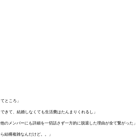
ってところ」
もできて、結婚しなくても生活費はたんまりくれるし」
だわ。他のメンバーにも詳細を一切話さず一方的に脱退した理由が全て繋がった」
たら結構複雑なんだけど。。」