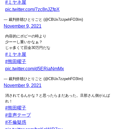
#ミヤネ屋
pic.twitter.com/7zc8nJZfpX
— 裁判傍聴ひとりごと (@CBUx7zzpehFO3Im)
November 9, 2021
内容的にボビーの時より
少ーーし重いかなぁ？
じゃ多くて罰金30万円だな
#ミヤネ屋
#熊田曜子
pic.twitter.com/d5ERiaNmMx
— 裁判傍聴ひとりごと (@CBUx7zzpehFO3Im)
November 9, 2021
消されてるんかな？と思ったらまだあった。旦那さん側がんば
れ！
#熊田曜子
#音声テープ
#不倫疑惑