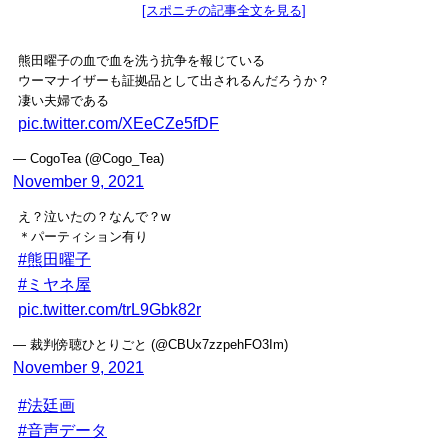
[スポニチの記事全文を見る]
熊田曜子の血で血を洗う抗争を報じている
ウーマナイザーも証拠品として出されるんだろうか？
凄い夫婦である
pic.twitter.com/XEeCZe5fDF
— CogoTea (@Cogo_Tea)
November 9, 2021
え？泣いたの？なんで？w
＊パーティション有り
#熊田曜子
#ミヤネ屋
pic.twitter.com/trL9Gbk82r
— 裁判傍聴ひとりごと (@CBUx7zzpehFO3Im)
November 9, 2021
#法廷画
#音声データ