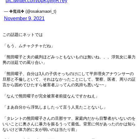
pic.twitter.com/bpKgWjR7ey
— ✤魔織✤ (@osakamaori_t)
November 9, 2021
この話題にネットでは
「もう、ムチャクチャだね」
「熊田曜子と夫の裁判ほどみっともないものは無いね、、、浮気女に暴力
男の法廷での罵り合い」
「熊田曜子、自分は3人の子供そっちのけにして平井理央アナウンサーの
旦那と不倫しといて、それはなかったことにして、警察、医者、周りの証
言から固めてひたすら被害者ぶってんの気持ち悪いな~~」
「なんで熊田曜子が完全被害者前提なんですかねえ」
「まあ自分から浮気しましたって言う人見たことないし」
「タレントの熊田曜子さんの旦那サマ、家庭内だから目撃者がいないのを
いいことに奥さんに暴力を振るうって最低。背景に何があったのかは知ら
ないけど体力的に女が弱いのは当たり前」