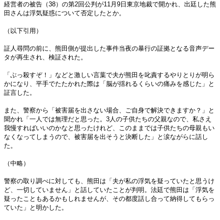
経営者の被告（38）の第2回公判が11月9日東京地裁で開かれ、出廷した熊
田さんは浮気疑惑について否定したとか。
（以下引用）
証人尋問の前に、熊田側が提出した事件当夜の暴行の証拠となる音声デー
タが再生され、検証された。
「ぶっ殺すぞ！」などと激しい言葉で夫が熊田を叱責するやりとりが明ら
かになり、平手でたたかれた際は「脳が揺れるくらいの痛みを感じた」と
証言した。
また、警察から「被害届を出さない場合、ご自身で解決できますか？」と
聞かれ「一人では無理だと思った。3人の子供たちの父親なので、私さえ
我慢すればいいのかなと思ったけれど、このままでは子供たちの母親もい
なくなってしまうので、被害届を出そうと決断した」と涙ながらに話し
た。
（中略）
警察の取り調べに対しても、熊田は「夫が私の浮気を疑っていたと思うけ
ど、一切していません」と話していたことが判明。法廷で熊田は「浮気を
疑ったこともあるかもしれませんが、その都度話し合って納得してもらっ
ていた」と明かした。