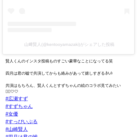
山﨑賢人(@kentooyamazaki)がシェアした投稿
賢人くんのインスタ投稿ものすごい豪華なことになってる笑
四月は君の嘘で共演してからも絡みがあって嬉しすぎる🎻🎶
共演はもちろん、賢人くんとすずちゃんの絵のコラボ見てみたい
🙋‍♀️🤍🤍
#広瀬すず
#すずちゃん
#女優
#すっぴいぷる
#山崎賢人
#四月は君の嘘