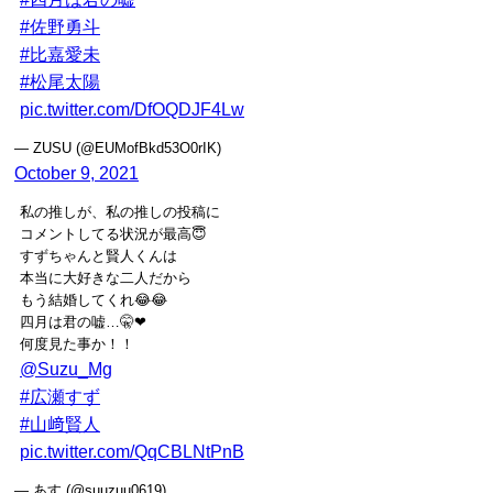
#佐野勇斗
#比嘉愛未
#松尾太陽
pic.twitter.com/DfOQDJF4Lw
— ZUSU (@EUMofBkd53O0rIK)
October 9, 2021
私の推しが、私の推しの投稿に
コメントしてる状況が最高😇
すずちゃんと賢人くんは
本当に大好きな二人だから
もう結婚してくれ😂😂
四月は君の嘘…🤫❤
何度見た事か！！
@Suzu_Mg
#広瀬すず
#山﨑賢人
pic.twitter.com/QqCBLNtPnB
— ‎あす (@suuzuu0619)