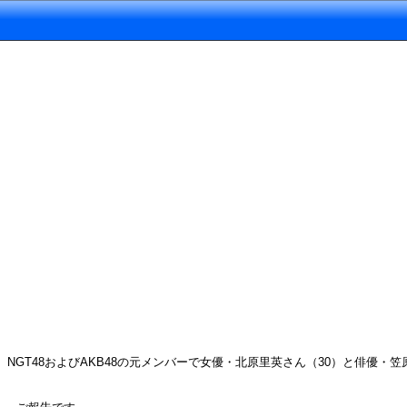
NGT48およびAKB48の元メンバーで女優・北原里英さん（30）と俳優・