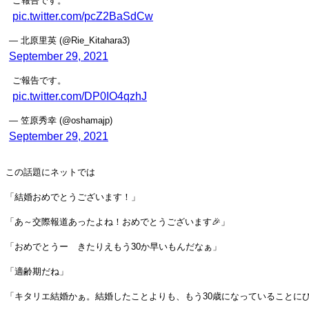
ご報告です。
pic.twitter.com/pcZ2BaSdCw
— 北原里英 (@Rie_Kitahara3)
September 29, 2021
ご報告です。
pic.twitter.com/DP0IO4qzhJ
— 笠原秀幸 (@oshamajp)
September 29, 2021
この話題にネットでは
「結婚おめでとうございます！」
「あ～交際報道あったよね！おめでとうございます🎉」
「おめでとうー きたりえもう30か早いもんだなぁ」
「適齢期だね」
「キタリエ結婚かぁ。結婚したことよりも、もう30歳になっていることに