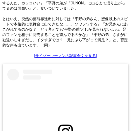
するんだ。カッコいい』『平野の弟が「JUNON」に出るまで成り上がっ
てるのは面白い』と、食いついていました。
とはいえ、突然の芸能界進出に対しては『平野の弟さん、想像以上のスピ
ードで本格的に表舞台に出てきたな……。ソワソワする』『お兄さんにあ
こがれてるのかな？ どう考えても“平野の弟”としか見られないよね。兄
のファンを相手に商売することを望んでるのかな』『平野の弟、さすがに
勘違いしすぎだし、イタすぎでは？ 兄にぶら下がって満足？』と、否定
的な声も出ています」（同）
[サイゾーウーマンの記事全文を見る]