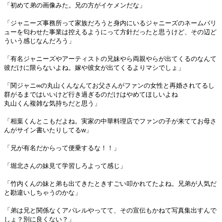
「初めて弟の画像みた。兄の方がイケメンだな」
「ジャニーズ事務所って家族だろうと身内にいるジャニーズのネームバリ
ューを匂わせた事業は控えるようにって方針だったと思うけど、その辺ど
ういう感じなんだろう」
「有名ジャニーズやアーティストの兄妹やら両親やらが出てくるのなんて
彼だけに限らないよね。嫁や彼女が出てくるよりマシでしょ」
「関ジャニ∞の丸山くんなんてお父さんがファンの女性と再婚されてるし
群がるまではいいけど行き過ぎるのだけはやめてほしいよね
丸山くん複雑な気持ちだと思う」
「相葉くんとこもだよね。実家の中華料理店でファンの子が来ててお母さ
んがサイン書いたりしてるw」
「兄が有名だからって便乗するな！！」
「堀北さんの妹見て学習しろよって感じ」
「竹内くんの妹と弟も出てきたときすごい叩かれてたよね。兄弟が人気だ
と勘違いしちゃうのかな」
「弟は兄と関係なくアパレルやってて、その宣伝もかねて写真集出すんで
しょ？別に良くない？」