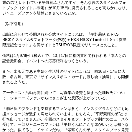
耀の弟”といわれている平野莉玖さんですが、そんな彼のスタイル＆フォ
トブック（タイトル未定）が10月15日に発売されることが明らかになり、
ジャニーズファンを騒然とさせているとか。
（以下引用）
出版に合わせて公開された公式サイトによれば、『平野莉玖 & RKS
RICKY スタイル&フォトブック(仮称) + RKS RICKY Limited T-Shirt 数量
限定記念セット』を同サイトとTSUTAYA限定でリリースとのこと。
価格は1万978円（税込）で、10月17日に都内某所で行われる「本人との
記念撮影会」イベントへの応募権利もつくという。
また、出版元である主婦と生活社のサイトによれば、同16日～17日に大
阪、名古屋、東京で「サイン入りポストカードお渡し会（抽選）」も開催
されるようだ。
アーティスト活動再開に続いて、写真集の発売も決まった莉玖氏につい
て、ジャニーズファンからはさまざまな反応が上がっている。
「莉玖氏のブランドを支持するファンは多く、インスタグラムなどにも応
援メッセージが数多く寄せられています。もちろん、“平野紫耀の弟”とは
打ち出していませんが、今回のスタイル＆フォトブック制作のニュースを
受けて、一部ジャニーズファンは『平野くんにこんな弟がいたとは知らな
かった。似てるし、イケメンだね』『紫耀くんの弟、スタイルブック発売