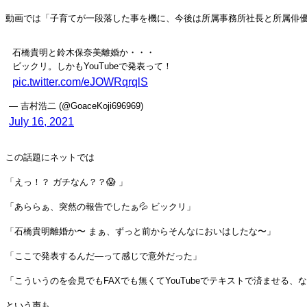
動画では「子育てが一段落した事を機に、今後は所属事務所社長と所属俳
石橋貴明と鈴木保奈美離婚か・・・
ビックリ。しかもYouTubeで発表って！
pic.twitter.com/eJOWRqrqlS
— 吉村浩二 (@GoaceKoji696969)
July 16, 2021
この話題にネットでは
「えっ！？ ガチなん？？😱 」
「あららぁ、突然の報告でしたぁ💦 ビックリ」
「石橋貴明離婚か〜 まぁ、ずっと前からそんなにおいはしたな〜」
「ここで発表するんだ―って感じで意外だった」
「こういうのを会見でもFAXでも無くてYouTubeでテキストで済ませる
という声も。