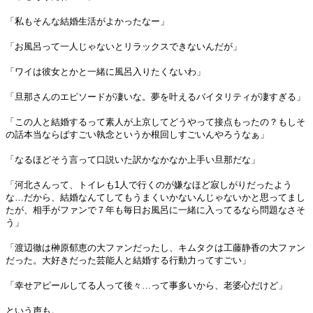
「私もそんな結婚生活がよかったなー」
「お風呂って一人じゃないとリラックスできないんだが」
「ワイは彼女とかと一緒に風呂入りたくないわ」
「旦那さんのエピソードが凄いな。夢を叶えるバイタリティが凄すぎる」
「この人と結婚するって素人が上京してどうやって接点もったの？もしそ
の話本当ならばすごい執念というか根回しすごいんやろうなぁ」
「なるほどそう言って口説いた訳かなかなか上手い旦那だな」
「河北さんって、トイレも1人で行くのが嫌なほど寂しがりだったよう
な…だから、結婚なんてしてもうまくいかないんじゃないかと思ってまし
たが、相手がファンで７年も毎日お風呂に一緒に入ってるなら問題なさそ
う」
「渡辺徹は榊原郁恵の大ファンだったし、キムタクは工藤静香の大ファン
だった。大好きだった芸能人と結婚する行動力ってすごい」
「幸せアピールしてる人って後々…って事多いから、老婆心だけど」
という声も。