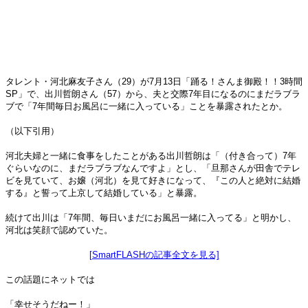
タレント・河北麻友子さん（29）が7月13日「踊る！さんま御殿！！3時間
SP」で、出川哲朗さん（57）から、夫と交際7年目になるのにまだラブラ
ブで「7年間毎日お風呂に一緒に入っている」ことを暴露されたとか。
（以下引用）
河北夫婦と一緒に食事をしたことがある出川哲朗は「（付き合って）7年
ぐらいなのに、まだラブラブなんですよ」とし、「旦那さんが田舎でテレ
ビを見ていて、お嬢（河北）を見て好きになって、『この人と絶対に結婚
する』と誓って上京して結婚している」と暴露。
続けて出川は「7年間、毎日いまだにお風呂一緒に入ってる」と明かし、
河北は笑顔で認めていた。
[SmartFLASHの記事全文を見る]
この話題にネットでは
「幸せそうだねー！」