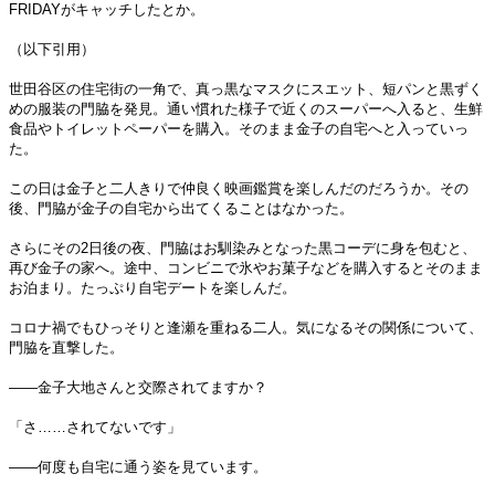
FRIDAYがキャッチしたとか。
（以下引用）
世田谷区の住宅街の一角で、真っ黒なマスクにスエット、短パンと黒ずく
めの服装の門脇を発見。通い慣れた様子で近くのスーパーへ入ると、生鮮
食品やトイレットペーパーを購入。そのまま金子の自宅へと入っていっ
た。
この日は金子と二人きりで仲良く映画鑑賞を楽しんだのだろうか。その
後、門脇が金子の自宅から出てくることはなかった。
さらにその2日後の夜、門脇はお馴染みとなった黒コーデに身を包むと、
再び金子の家へ。途中、コンビニで氷やお菓子などを購入するとそのまま
お泊まり。たっぷり自宅デートを楽しんだ。
コロナ禍でもひっそりと逢瀬を重ねる二人。気になるその関係について、
門脇を直撃した。
――金子大地さんと交際されてますか？
「さ……されてないです」
――何度も自宅に通う姿を見ています。