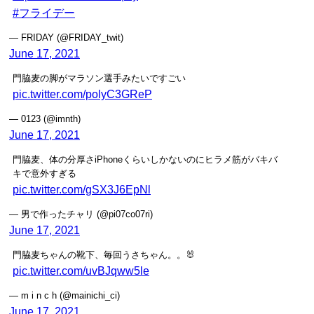
#フライデー
— FRIDAY (@FRIDAY_twit)
June 17, 2021
門脇麦の脚がマラソン選手みたいですごい
pic.twitter.com/polyC3GReP
— 0123 (@imnth)
June 17, 2021
門脇麦、体の分厚さiPhoneくらいしかないのにヒラメ筋がバキバ
キで意外すぎる
pic.twitter.com/gSX3J6EpNl
— 男で作ったチャリ (@pi07co07ri)
June 17, 2021
門脇麦ちゃんの靴下、毎回うさちゃん。。🐰
pic.twitter.com/uvBJqww5le
— m i n c h (@mainichi_ci)
June 17, 2021