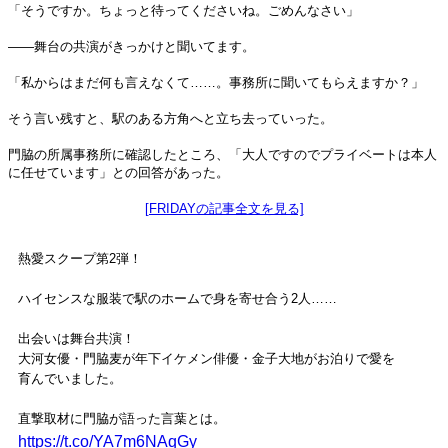
「そうですか。ちょっと待ってくださいね。ごめんなさい」
――舞台の共演がきっかけと聞いてます。
「私からはまだ何も言えなくて……。事務所に聞いてもらえますか？」
そう言い残すと、駅のある方角へと立ち去っていった。
門脇の所属事務所に確認したところ、「大人ですのでプライベートは本人
に任せています」との回答があった。
[FRIDAYの記事全文を見る]
熱愛スクープ第2弾！
ハイセンスな服装で駅のホームで身を寄せ合う2人……
出会いは舞台共演！
大河女優・門脇麦が年下イケメン俳優・金子大地がお泊りで愛を
育んでいました。
直撃取材に門脇が語った言葉とは。
https://t.co/YA7m6NAqGy