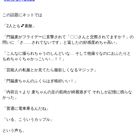
この話題にネットでは
「2人とも💕素敵」
「門脇麦がフライデーに直撃されて「〇〇さんと交際されてますか？」の
問いに 「さ……されてないです」と返したの好感度めちゃ高い」
「こんなに撮られちゃうのしんどいな… そして他撮りなのにおふたりと
もめちゃくちゃかっこいい…！！」
「芸能人の私服とか見てたら服欲しくなるマジック」
「門脇麦ちゃんのふくらはぎ格好いい！」
「内容云々より 麦ちゃんの足の筋肉が綺麗過ぎて それしか記憶に残らな
かった」
「普通に電車乗るんだね」
「いる、こういうカップル」
という声も。