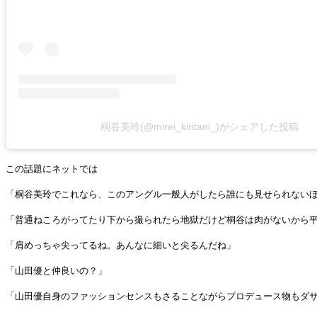
桐谷美玲(@mirei_kiritani_)がシェアした投稿
この話題にネットでは
「桐谷美玲でこれなら、このアングル一般人がしたら誰にも見せられない
「普通ねころがってたり下から撮られたら地獄だけど桐谷は肉がないから
「肩めっちゃ尖ってるね。あんなに細いと尖るんだね」
「山田優と仲良いの？」
「山田優自身のファッションセンスもさることながらプロデュース物もダ