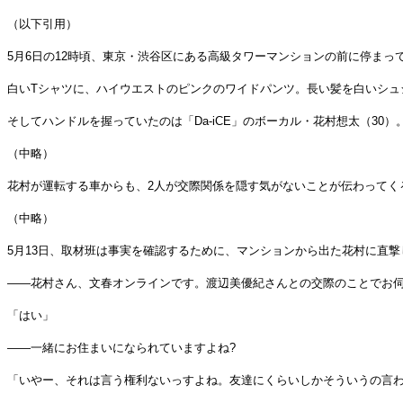
（以下引用）
5月6日の12時頃、東京・渋谷区にある高級タワーマンションの前に停まっ
白いTシャツに、ハイウエストのピンクのワイドパンツ。長い髪を白いシュシュ
そしてハンドルを握っていたのは「Da-iCE」のボーカル・花村想太（30
（中略）
花村が運転する車からも、2人が交際関係を隠す気がないことが伝わってく
（中略）
5月13日、取材班は事実を確認するために、マンションから出た花村に直撃
――花村さん、文春オンラインです。渡辺美優紀さんとの交際のことでお
「はい」
――一緒にお住まいになられていますよね?
「いやー、それは言う権利ないっすよね。友達にくらいしかそういうの言