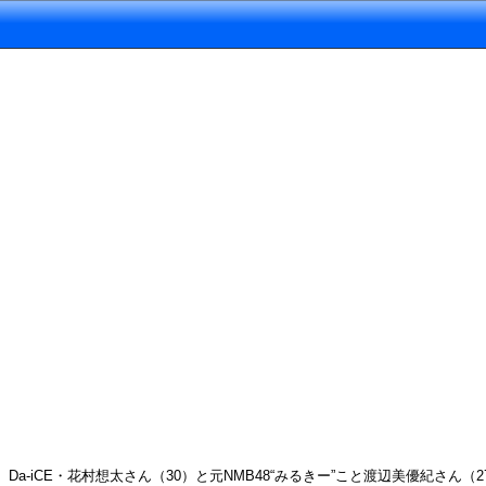
Da-iCE・花村想太さん（30）と元NMB48“みるきー”こと渡辺美優紀