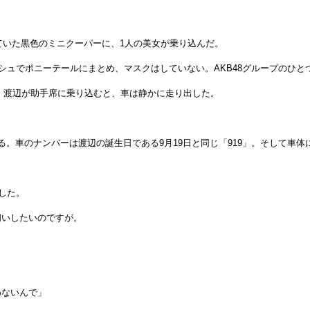
ていた黒色のミニクーパーに、1人の美女が乗り込んだ。
でポニーテールにまとめ、マスクはしていない。AKB48グループのひとつ、
）。渡辺が助手席に乗り込むと、車は静かに走り出した。
る。車のナンバーは渡辺の誕生日である9月19日と同じ「919」。そして車
した。
伺いしたいのですが。
わないんで」