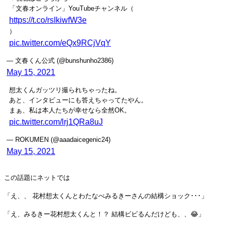
「文春オンライン」YouTubeチャンネル（
https://t.co/rsIkiwfW3e
）
pic.twitter.com/eQx9RCjVqY
— 文春くん公式 (@bunshunho2386)
May 15, 2021
想太くんガッツリ撮られちゃったね。
あと、インタビューにも答えちゃってたやん。
まぁ、私は本人たちが幸せなら全然OK。
pic.twitter.com/lrj1QRa8uJ
— ROKUMEN (@aaadaicegenic24)
May 15, 2021
この話題にネットでは
「え、、 花村想太くんとわたなべみるきーさんの結構ショック･･･」
「え、みるきー花村想太くんと！？ 結構ビビるんだけども、、😂」