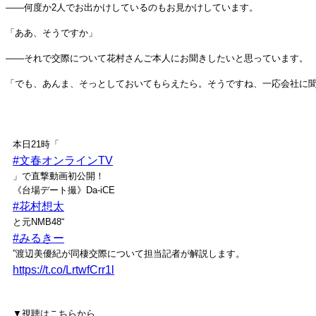
――何度か2人でお出かけしているのもお見かけしています。
「ああ、そうですか」
――それで交際について花村さんご本人にお聞きしたいと思っています。
「でも、あんま、そっとしておいてもらえたら。そうですね、一応会社に
本日21時「
#文春オンラインTV
」で直撃動画初公開！
《台場デート撮》Da-iCE
#花村想太
と元NMB48“
#みるきー
”渡辺美優紀が同棲交際について担当記者が解説します。
https://t.co/LrtwfCrr1l
▼視聴はこちらから