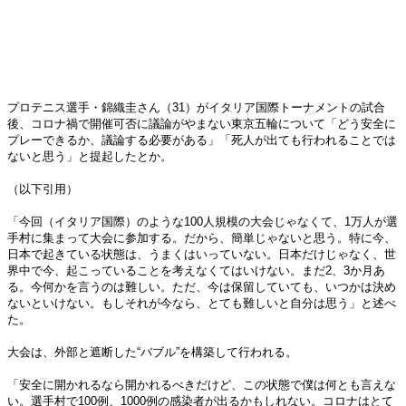
プロテニス選手・錦織圭さん（31）がイタリア国際トーナメントの試合
後、コロナ禍で開催可否に議論がやまない東京五輪について「どう安全に
プレーできるか、議論する必要がある」「死人が出ても行われることでは
ないと思う」と提起したとか。
（以下引用）
「今回（イタリア国際）のような100人規模の大会じゃなくて、1万人が選
手村に集まって大会に参加する。だから、簡単じゃないと思う。特に今、
日本で起きている状態は、うまくはいっていない。日本だけじゃなく、世
界中で今、起こっていることを考えなくてはいけない。まだ2、3か月あ
る。今何かを言うのは難しい。ただ、今は保留していても、いつかは決め
ないといけない。もしそれが今なら、とても難しいと自分は思う」と述べ
た。
大会は、外部と遮断した“バブル”を構築して行われる。
「安全に開かれるなら開かれるべきだけど、この状態で僕は何とも言えな
い。選手村で100例、1000例の感染者が出るかもしれない。コロナはとて