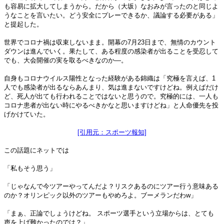
も容易に拡大してしまうから。だから（大坂）なおみが言ったのと同じよ
うなことを言いたい。どう安全にプレーできるか、議論する必要がある」
と提起した。
世界でコロナ禍は収束しないまま。開幕の7月23日まで、無情のカウント
ダウンは進んでいく。果たして、ある程度の感染者が出ることを受忍して
でも、大会開催の実を取るべきなのか―。
自身もコロナウイルス陽性となった経験がある錦織は「究極を言えば、1
人でも感染者が出るならあんまり、気は進まないですけどね。例えばだけ
ど、死人が出ても行われることではないと思うので。究極的には、一人も
コロナ患者が出ない時にやるべきかなと思いますけどね」と人命優先を投
げかけていた。
[引用元：スポーツ報知]
この話題にネットでは
「私もそう思う」
「じゃなんで今ツアーやってんだよ？リスクあるのにツアー行う意味ある
のか？オリンピック以外のツアーもやめろよ。ブーメランだわw」
「まぁ、正論でしょうけどね。 スポーツ選手という立場からは、とても
声を上げ難かったのでは？」