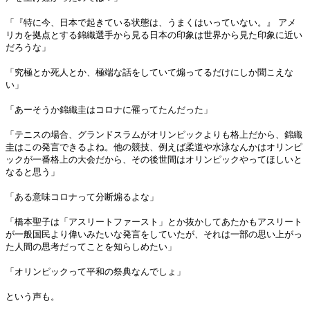
「『特に今、日本で起きている状態は、うまくはいっていない。』 アメ
リカを拠点とする錦織選手から見る日本の印象は世界から見た印象に近い
だろうな」
「究極とか死人とか、極端な話をしていて煽ってるだけにしか聞こえな
い」
「あーそうか錦織圭はコロナに罹ってたんだった」
「テニスの場合、グランドスラムがオリンピックよりも格上だから、錦織
圭はこの発言できるよね。他の競技、例えば柔道や水泳なんかはオリンピ
ックが一番格上の大会だから、その後世間はオリンピックやってほしいと
なると思う」
「ある意味コロナって分断煽るよな」
「橋本聖子は「アスリートファースト」とか抜かしてあたかもアスリート
が一般国民より偉いみたいな発言をしていたが、それは一部の思い上がっ
た人間の思考だってことを知らしめたい」
「オリンピックって平和の祭典なんでしょ」
という声も。