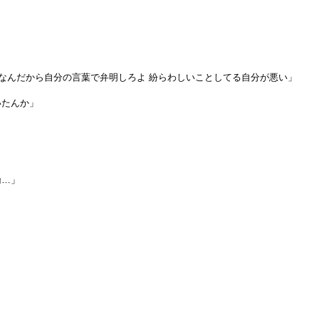
人なんだから自分の言葉で弁明しろよ 紛らわしいことしてる自分が悪い」
いたんか」
倫…」