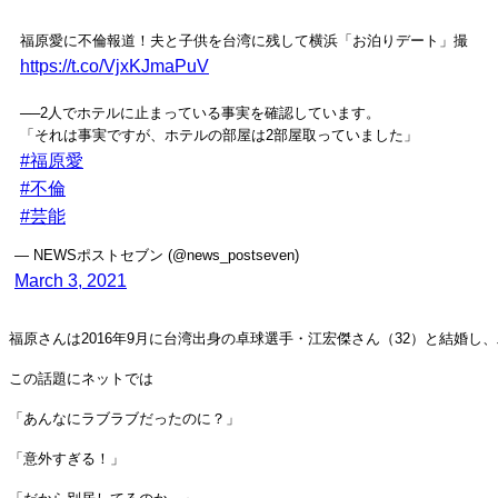
福原愛に不倫報道！夫と子供を台湾に残して横浜「お泊りデート」撮
https://t.co/VjxKJmaPuV
──2人でホテルに止まっている事実を確認しています。
「それは事実ですが、ホテルの部屋は2部屋取っていました」
#福原愛
#不倫
#芸能
— NEWSポストセブン (@news_postseven)
March 3, 2021
福原さんは2016年9月に台湾出身の卓球選手・江宏傑さん（32）と結婚
この話題にネットでは
「あんなにラブラブだったのに？」
「意外すぎる！」