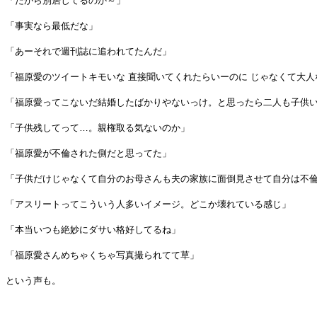
「だから別居してるのか～」
「事実なら最低だな」
「あーそれで週刊誌に追われてたんだ」
「福原愛のツイートキモいな 直接聞いてくれたらいーのに じゃなくて大
「福原愛ってこないだ結婚したばかりやないっけ。と思ったら二人も子供
「子供残してって…。親権取る気ないのか」
「福原愛が不倫された側だと思ってた」
「子供だけじゃなくて自分のお母さんも夫の家族に面倒見させて自分は不
「アスリートってこういう人多いイメージ。どこか壊れている感じ」
「本当いつも絶妙にダサい格好してるね」
「福原愛さんめちゃくちゃ写真撮られてて草」
という声も。