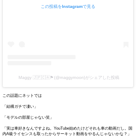
この投稿をInstagramで見る
Maggy 🇯🇵🇨🇦🏴󠁧󠁢󠁳󠁣󠁴󠁿(@maggymoon)がシェアした投稿
この話題にネットでは
「結構ガチで凄い」
「モデルの部屋じゃない笑」
「実は車好きなんですよね。YouTube始めたけどそれも車の動画だし。国
内A級ライセンスも取ったからサーキット動画をやるんじゃないかな？」