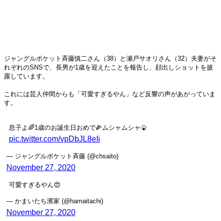
ジャングルポケット斉藤慎二さん（38）と瀬戸サオリさん（32）夫妻がそ
れぞれのSNSで、長男が1歳を迎えたことを報告し、顔出しショットを披
露しています。
これには芸人仲間からも「可愛すぎるやん」など反響の声があがっていま
す。
息子よ🌈1歳のお誕生日おめで🌽ムシャムシャ🍘
pic.twitter.com/vpDbJL8eIi
— ジャングルポケット斉藤 (@chsaito)
November 27, 2020
可愛すぎるやん😍
— かまいたち濱家 (@hamaitachi)
November 27, 2020