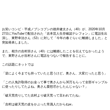
お笑いコンビ・平成ノブシコブシの徳井健太さん（40）が、2020年10月
27日にYouTubeで配信された「吉本芸人生存確認テレフォン」に電話生出
演し、東野幸治さん（53）に対して「今年の春ぐらいに離婚しました」と
突如発表しました。
また、相方の吉村崇さん（40）には離婚したことを伝えてなかったよう
で、東野さんが吉村さんに電話をつないで報告することに。
この話題にネットでは
「逆によく今までも持っていたと思うけど。奥さん、大変だったと思う」
「この人免許取得のお金って事で奥さんから30万もらって全部ギャンブル
に使ったりしてたよね。奥さん愛想尽かしたんじゃない？」
「破天荒売りしてた吉村より破天荒って言われてたね」
「吉村は破天荒の皮をかぶった常識人だからねw」