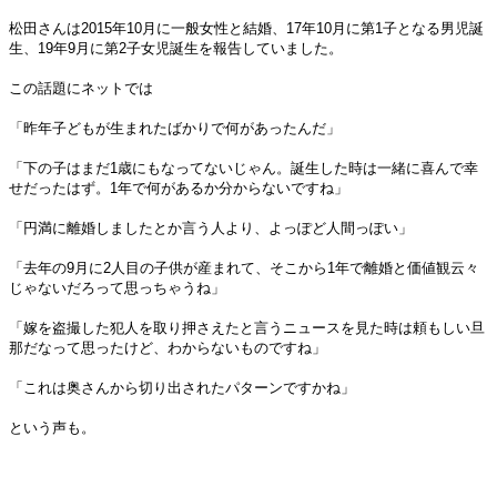
松田さんは2015年10月に一般女性と結婚、17年10月に第1子となる男児誕
生、19年9月に第2子女児誕生を報告していました。
この話題にネットでは
「昨年子どもが生まれたばかりで何があったんだ」
「下の子はまだ1歳にもなってないじゃん。誕生した時は一緒に喜んで幸
せだったはず。1年で何があるか分からないですね」
「円満に離婚しましたとか言う人より、よっぽど人間っぽい」
「去年の9月に2人目の子供が産まれて、そこから1年で離婚と価値観云々
じゃないだろって思っちゃうね」
「嫁を盗撮した犯人を取り押さえたと言うニュースを見た時は頼もしい旦
那だなって思ったけど、わからないものですね」
「これは奥さんから切り出されたパターンですかね」
という声も。