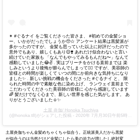
✴︎ #ぐるナイ をご覧くださった皆さま、 #初めての金髪ショ
ー、いかがだったでしょうか🥺☆ アンケート結果は黒髪派が
多かったのですが、 金髪も思っていた以上に好評だったので
意外でもあり、嬉しくもあり😌❣️ あれだけ似合わないと言い
続けていた家族も 「なんでもやってみるもんだね〜」なんて
感動していました😂✌️ . 実はブリーチをかける直前までは 楽
しみというより後悔が膨らんでしまって🤦‍♀️ ですが、美容師の
皆様との時間が楽しくて いつの間にか前向きな気持ちになり
ました✨ . 新しい挑戦の機会をくださった #ぐるナイ と、 限
られた時間の中で素敵な色に染め上げ、 ランウェイ直前まで
こだわってくださった美容師の皆様に 心から感謝しています
🌈 髪だけでなく心まで、新しい世界を感じた気がします。 あ
りがとうございました☺️✨
土屋 炎伽/ Honoka Tsuchiya
(@honoka.t8)がシェアした投稿 -
2020年 7月月30日午前5時01分PDT
土屋炎伽ちゃん金髪めちゃくちゃ似合う。正統派美人だから黒髪
が似合うのは当然だけど金髪にしたら美の迫力が増したし絶対変