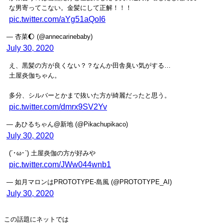
な男寄ってこない。金髪にして正解！！！
pic.twitter.com/aYg51aQoI6
— 杏菜🌔 (@annecarinebaby)
July 30, 2020
え、黒髪の方が良くない？？なんか田舎臭い気がする…
土屋炎伽ちゃん。
多分、シルバーとかまで抜いた方が綺麗だったと思う。
pic.twitter.com/dmrx9SV2Yv
— あひるちゃん@新地 (@Pikachupikaco)
July 30, 2020
(´･ω･`) 土屋炎伽の方が好みや
pic.twitter.com/JWw044wnb1
— 如月マロンはPROTOTYPE-島風 (@PROTOTYPE_AI)
July 30, 2020
この話題にネットでは