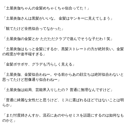
「土屋炎伽ちゃんの金髪めちゃくちゃ似合ってた！」
「土屋炎伽さんは黒髪がいいな。 金髪はヤンキーに見えてしまう」
「観てたけど全然似合ってなかった」
「土屋炎伽の金髪とか ただただクラブで遊んでそうな子だわ！笑」
「土屋炎伽はもっと金髪にするか、黒髪ストレートの方が絶対良い。金髪
の程度が中途半端すぎる」
「金髪ボサボサ、グラデも汚らしく見える」
「土屋炎伽、金髪似合わねー。やる前からあの顔立ちは絶対似合わないと
思ってたけど想像通り似合わねー」
「土屋炎伽は結局、芸能界入りしたの？ 普通に無理なんですけど」
「普通に綺麗な女性だと思うけど、ミスに選ばれるほどではないことは明
らか」
「また忖度姉さんすか。流石にあのやらせミスを話題にするのは如何なも
のかと」