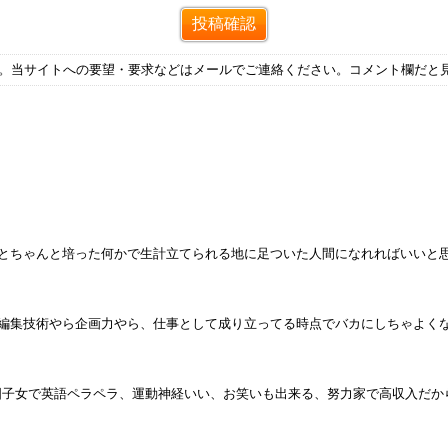
す。当サイトへの要望・要求などはメールでご連絡ください。コメント欄だと
のあとちゃんと培った何かで生計立てられる地に足ついた人間になれればいいと
わ。編集技術やら企画力やら、仕事として成り立ってる時点でバカにしちゃよく
帰国子女で英語ペラペラ、運動神経いい、お笑いも出来る、努力家で高収入だか