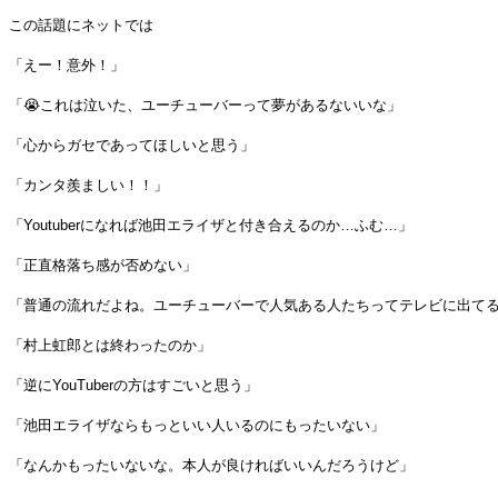
この話題にネットでは
「えー！意外！」
「😭これは泣いた、ユーチューバーって夢があるないいな」
「心からガセであってほしいと思う」
「カンタ羨ましい！！」
「Youtuberになれば池田エライザと付き合えるのか…ふむ…」
「正直格落ち感が否めない」
「普通の流れだよね。ユーチューバーで人気ある人たちってテレビに出て
「村上虹郎とは終わったのか」
「逆にYouTuberの方はすごいと思う」
「池田エライザならもっといい人いるのにもったいない」
「なんかもったいないな。本人が良ければいいんだろうけど」