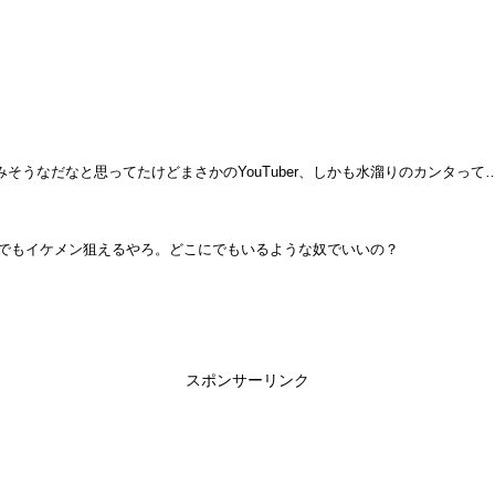
そうなだなと思ってたけどまさかのYouTuber、しかも水溜りのカンタっ
くらでもイケメン狙えるやろ。どこにでもいるような奴でいいの？
スポンサーリンク