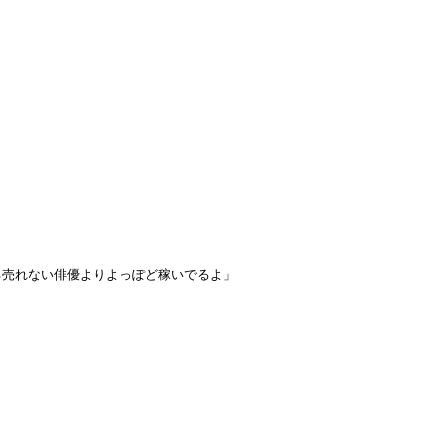
る売れない俳優よりよっぽど稼いでるよ」