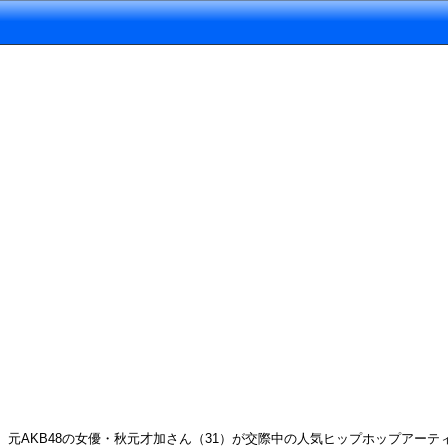
元AKB48の女優・秋元才加さん（31）が交際中の人気ヒップホップアーティ