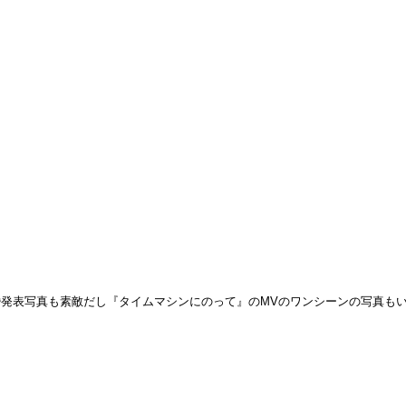
結婚発表写真も素敵だし『タイムマシンにのって』のMVのワンシーンの写真も