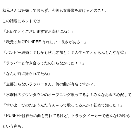
秋元さんは妊娠しておらず、今後も女優業を続けるとのこと。
この話題にネットでは
「おめでとうございます🎊お幸せにね！」
「秋元才加♡PUNPEE うれしい！良さがある！」
「パンピー結婚！？しかも秋元才加と！？人生ってわからんもんやな🤔」
「ラッパーと付き合ってたの知らなかった！！」
「なんか前に撮られてたね」
「全部知らないラッパーさん、何の曲が有名ですか？」
「水曜日のダウンタウンのオープニング歌ってるよ！みんなお金の心配し
「すいよーびのだぁうんたうん～って歌ってる人か！初めて知った！」
「PUNPEEは自分の曲も売れてるけど、トラックメーカーで色んなCMや
という声も。