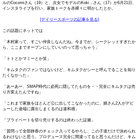
ルのCocomiさん（19）と、次女でモデルのKoki，さん（17）が6月21日、
インスタライブを行い、家族トークを赤裸々に明かしたとか。
[デイリースポーツの記事を見る]
この話題にネットでは
「木村家って、すごい仲良しなんだね。今までが、シークレットすぎたか
ら、ここまでオープンにしていいのって思っちゃう」
「トトとかマミーとか笑」
「キムタクのファンではないけど、キムタクがシーと呼んでることを知り
たくなかった」
「あーあー、SMAP時代に必死に隠してたものを・・完全にキムタクは売
り方変えたんですね」
「これまで家族をほとんど公に出してこなかったのに、娘さん2人がデビ
ューした途端に露出しまくるのは違和感」
「プライベートを切り売りするのは終わった証拠」
「質問って全部静香のチェック入ってるやろし、この子達だけで決められ
るわけないと思う。プロデュース完全に間違ってると思うんだけど、キム