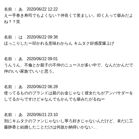
名前 ： あ 2020/06/22 12:22
えー手巻き寿司でもよくない？仲良くて羨ましい。叩く人って僻みだよ
ね？？笑
名前 ： は 2020/06/22 09:38
ほっこりしたー叩かれる意味わからん キムタク好感度爆上げ
名前 ： あ 2020/06/22 09:01
うんうん、不倫とか親子の不仲のニュースが多い中で、なんだかんだで
仲のいい家族でいいと思う。
名前 ： あ 2020/06/22 06:28
使ってるもののブランドは親のお金じゃなく彼女たちがアンバサダーを
してるからですけどｗなんでもかんでも僻みたがるねー
名前 ： あ 2020/06/21 23:10
別にキムタクのファンじゃないし寧ろ好きじゃないんだけど、未だに工
藤静香と結婚したことだけは何故か納得いかない…