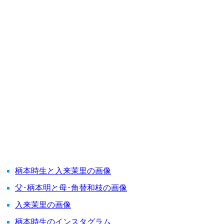
柄本時生と入来茉里の画像
父･柄本明と母･角替和枝の画像
入来茉里の画像
柄本時生のインスタグラム