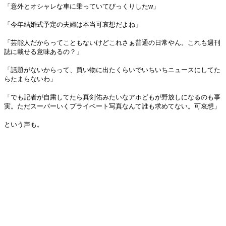
「意外とオシャレな車に乗っていてびっくりしたw」
「今年結婚式予定の夫婦は本当可哀想だよね」
「芸能人だからってこともないけどこれさぁ普通の日常やん。これも週刊
誌に載せる意味あるの？」
「話題がないからって、買い物に出たくらいでいちいちニュースにしてた
らたまらないわ」
「でも記者が自粛してたら真剣佑みたいなアホどもが野放しになるのも事
実。ただスーパーいくプライベート写真なんて誰も求めてない。可哀想」
という声も。