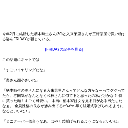
今年2月に結婚した柄本時生さん(30)と入来茉里さんが三軒茶屋で買い物す
る姿をFRIDAYが報じている。
[FRIDAYの記事を見る]
この話題にネットでは
「すごいイヤリングだな」
「奥さん顔小さいね」
「柄本時生の奥さんになる入来茉里さんってどんな方かなーってググって
たら、雰囲気がなんとなく和枝さんに似てると思ったの私だけかな？ 特
に笑った顔！すごく可愛い。 本当に柄本家は女を見る目がある男たちだ
なぁ。 全員性格の良さが滲み出てる∩^ω^∩ 早く結婚式挙げられるように
なるといいね！」
「ミニクーパー似合うなあ。はやく式挙げられるようになるといいね」